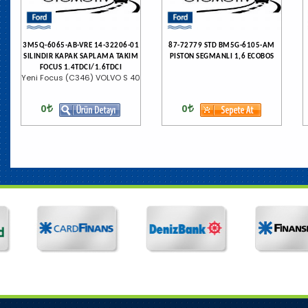
3M5Q-6065-AB-VRE 14-32206-01
87-72779 STD BM5G-6105-AM
SILINDIR KAPAK SAPLAMA TAKIM
PISTON SEGMANLI 1,6 ECOBOS
FOCUS 1.4TDCI/1.6TDCI
Yeni Focus (C346) VOLVO S 40
0
0