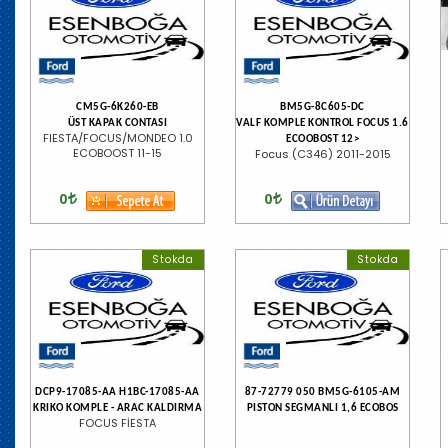
CM5G-6K260-EB
BM5G-8C605-DC
ÜST KAPAK CONTASI
VALF KOMPLE KONTROL FOCUS 1.6
FIESTA/FOCUS/MONDEO 1.0
ECOOBOST 12>
ECOBOOST 11-15
Focus (C346) 2011-2015
0
0
Stokda
Stokda
DCP9-17085-AA H1BC-17085-AA
87-72779 050 BM5G-6105-AM
KRIKO KOMPLE - ARAC KALDIRMA
PISTON SEGMANLI 1,6 ECOBOS
FOCUS FİESTA