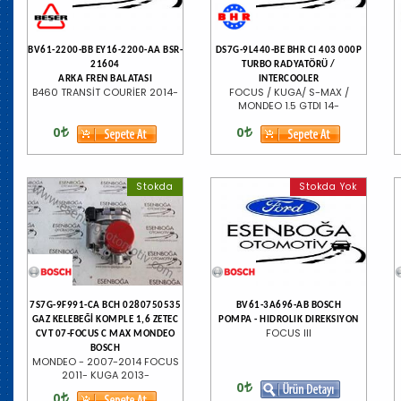
BV61-2200-BB EY16-2200-AA BSR-
DS7G-9L440-BE BHR CI 403 000P
21604
TURBO RADYATÖRÜ /
ARKA FREN BALATASI
INTERCOOLER
B460 TRANSİT COURİER 2014-
FOCUS / KUGA/ S-MAX /
MONDEO 1.5 GTDI 14-
0
0
Stokda
Stokda Yok
7S7G-9F991-CA BCH 0280750535
BV61-3A696-AB BOSCH
GAZ KELEBEĞİ KOMPLE 1,6 ZETEC
POMPA - HIDROLIK DIREKSIYON
FOCUS IIl
CVT 07-FOCUS C MAX MONDEO
BOSCH
MONDEO - 2007-2014 FOCUS
2011- KUGA 2013-
0
0