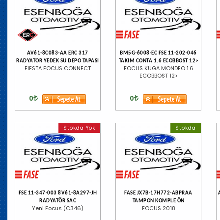
AV61-8C083-AA ERC 317
BM5G-6008-EC FSE 11-202-046
RADYATOR YEDEK SU DEPO TAPASI
TAKIM CONTA 1.6 ECOBBOST 12>
FIESTA FOCUS CONNECT
FOCUS KUGA MONDEO 1.6
ECOBBOST 12>
0
0
Stokda Yok
Stokda
FSE 11-347-003 8V61-8A297-JH
FASE JX7B-17H772-ABPRAA
RADYATÖR SAC
TAMPON KOMPLE ÖN
Yeni Focus (C346)
FOCUS 2018