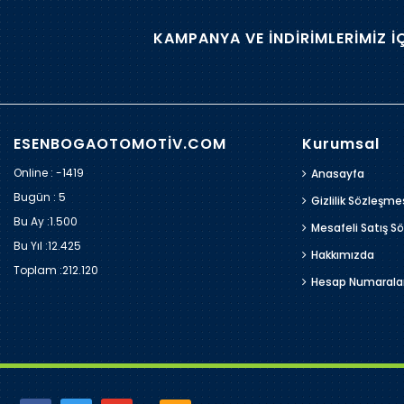
KAMPANYA VE İNDİRİMLERİMİZ İ
ESENBOGAOTOMOTİV.COM
Kurumsal
Online : -1419
Anasayfa
Bugün :
5
Gizlilik Sözleşme
Bu Ay :
1.500
Mesafeli Satış S
Bu Yıl :
12.425
Hakkımızda
Toplam :
212.120
Hesap Numarala