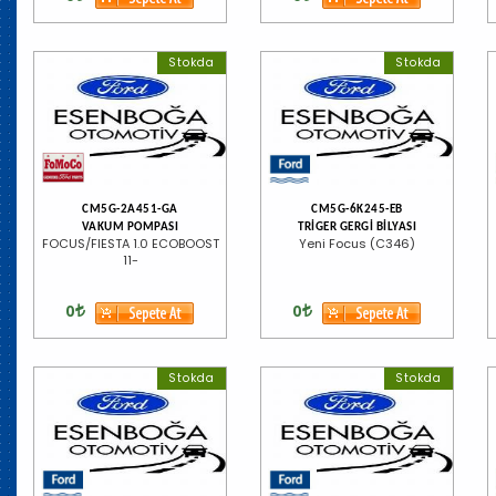
Stokda
Stokda
CM5G-2A451-GA
CM5G-6K245-EB
VAKUM POMPASI
TRİGER GERGİ BİLYASI
FOCUS/FIESTA 1.0 ECOBOOST
Yeni Focus (C346)
11-
0
0
Stokda
Stokda