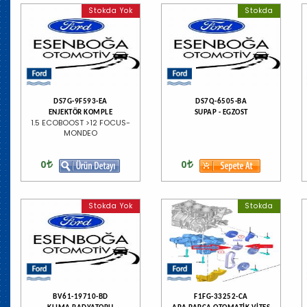
Stokda Yok
Stokda
DS7G-9F593-EA
DS7Q-6505-BA
ENJEKTÖR KOMPLE
SUPAP - EGZOST
1.5 ECOBOOST >12 FOCUS-
MONDEO
0
0
Stokda Yok
Stokda
BV61-19710-BD
F1FG-33252-CA