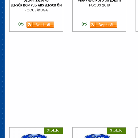
DELPHİ SS20743
VİRAJ ASKI ROTU ÖN (Z-ROT)
FOCUS 2018
SENSÖR KOMPLE/ABS SENSOR ÖN
FOCUS/KUGA
0
0
Stokda
Stokda