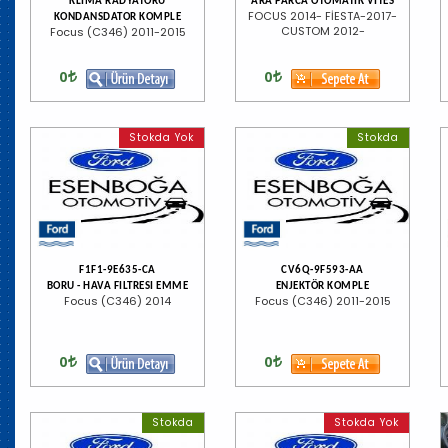
KLIMA RADYATORU
ARA PARCA OTOMATİK VİTES
FOCUS 2014- FİESTA-2017-
KONDANSDATOR KOMPLE
CUSTOM 2012-
Focus (C346) 2011-2015
0
0
Stokda Yok
Stokda
F1F1-9E635-CA
CV6Q-9F593-AA
BORU - HAVA FILTRESI EMME
ENJEKTÖR KOMPLE
Focus (C346) 2014
Focus (C346) 2011-2015
0
0
Stokda
Stokda Yok