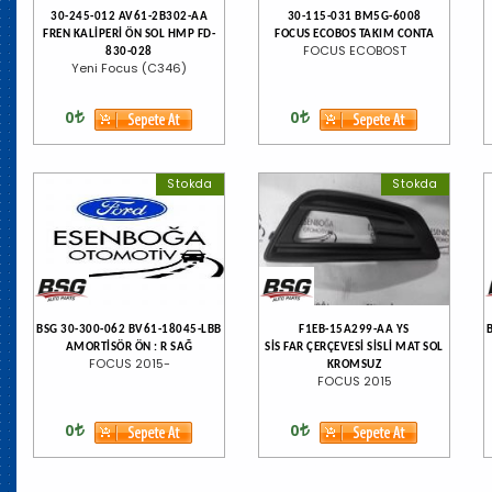
30-245-012 AV61-2B302-AA
30-115-031 BM5G-6008
FREN KALİPERİ ÖN SOL HMP FD-
FOCUS ECOBOS TAKIM CONTA
FOCUS ECOBOST
830-028
Yeni Focus (C346)
0
0
Stokda
Stokda
BSG 30-300-062 BV61-18045-LBB
F1EB-15A299-AA YS
AMORTİSÖR ÖN : R SAĞ
SİS FAR ÇERÇEVESİ SİSLİ MAT SOL
FOCUS 2015-
KROMSUZ
FOCUS 2015
0
0