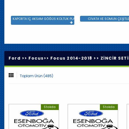
KAPORTA İÇ AKSAM GÖĞÜS KOLTUK PLASTİK VE SAC AKSAM
CİVATA VE SOMUN ÇEŞİTLE
Ford >>
Focus
>>
Focus 2014-2018
>>
ZİNCİR SET
Toplam Ürün (485)
Stokda
Stokda