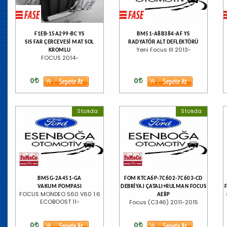
F1EB-15A299-BC YS
BM51-A8B384-AF YS
SIS FAR ÇERCEVESİ MAT SOL
RADYATÖR ALT DEFLEKTÖRÜ
Yeni Focus III 2013-
KROMLU
FOCUS 2014-
0
0
Stokda
Stokda
BM5G-2A451-GA
FOM KTCA6P-7C602-7C603-CD
VAKUM POMPASI
DEBRİYAJ ÇATALI+RULMAN FOCUS
FOCUS MONDEO S60 V60 1.6
AE8P
ECOBOOST 11-
Focus (C346) 2011-2015
0
0