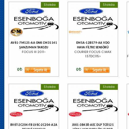
Stokda
Stokda
AV61-7M125-AA ONK CM31141
EM5A-12B579-AA VDO
ŞANZUMAN TAKOZU
HAVA FİLTRE SENSÖRÜ
FOCUS III 2011-
COURIER FOCUS C.MAX
1.5TDCI15>
F
0
0
Stokda
Stokda
BV6T-2C204-FB LV6C-2C204-A2A
JX61-3B438-AEC DLP TC8521