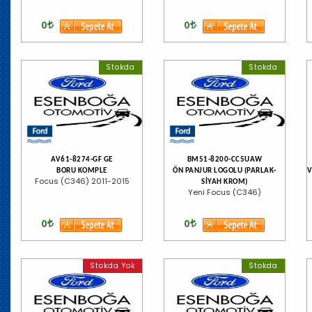
0
0
Stokda
Stokda
AV61-8274-GF GE
BM51-8200-CC5UAW
BORU KOMPLE
ÖN PANJUR LOGOLU (PARLAK-
V
Focus (C346) 2011-2015
SİYAH KROM)
Yeni Focus (C346)
0
0
Stokda Yok
Stokda