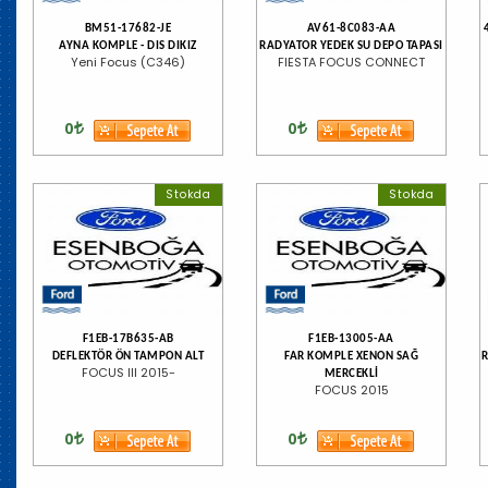
BM51-17682-JE
AV61-8C083-AA
AYNA KOMPLE - DIS DIKIZ
RADYATOR YEDEK SU DEPO TAPASI
Yeni Focus (C346)
FIESTA FOCUS CONNECT
0
0
Stokda
Stokda
F1EB-17B635-AB
F1EB-13005-AA
DEFLEKTÖR ÖN TAMPON ALT
FAR KOMPLE XENON SAĞ
R
FOCUS III 2015-
MERCEKLİ
FOCUS 2015
0
0