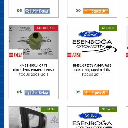
0
0
Stokda Yok
Stokda
4M51-3K514-CF YS
BM51-17E778-AH-BA FASE
DİREKSİYON POMPA DEPOSU
TAMPON İÇ TAKVİYESİ ÖN
FOCUS 2008-2015
FOCUS 2011-
0
0
Stokda
Stokda