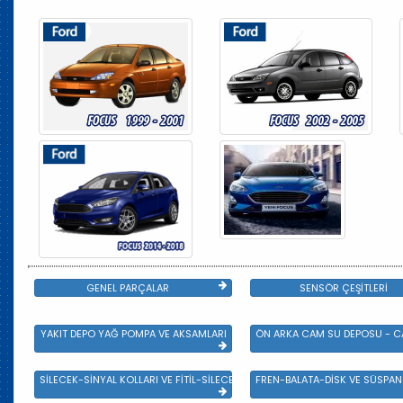
GENEL PARÇALAR
SENSÖR ÇEŞİTLERİ
YAKIT DEPO YAĞ POMPA VE AKSAMLARI
ÖN ARKA CAM SU DEPOSU - CA
SİLECEK-SİNYAL KOLLARI VE FİTİL-SİLECEK ÇEŞİTLERİ
FREN-BALATA-DİSK VE SÜSPA