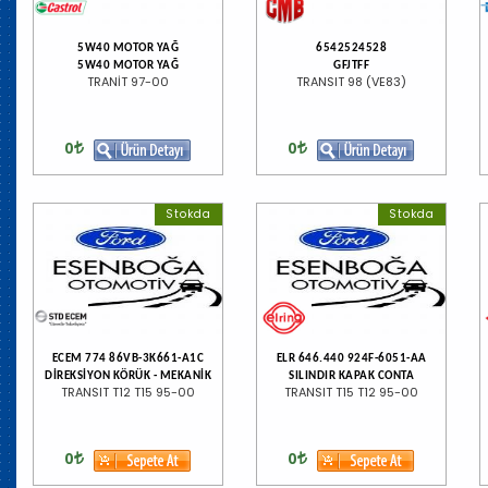
5W40 MOTOR YAĞ
6542524528
5W40 MOTOR YAĞ
GFJTFF
TRANİT 97-00
TRANSIT 98 (VE83)
0
0
Stokda
Stokda
ECEM 774 86VB-3K661-A1C
ELR 646.440 924F-6051-AA
DİREKSİYON KÖRÜK - MEKANİK
SILINDIR KAPAK CONTA
TRANSIT T12 T15 95-00
TRANSIT T15 T12 95-00
0
0