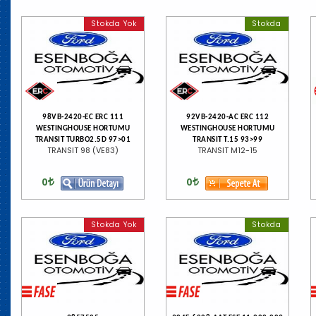
Stokda Yok
Stokda
98VB-2420-EC ERC 111
92VB-2420-AC ERC 112
WESTINGHOUSE HORTUMU
WESTINGHOUSE HORTUMU
TRANSIT TURBO2.5D 97>01
TRANSIT T.15 93>99
TRANSIT 98 (VE83)
TRANSIT M12-15
0
0
Stokda Yok
Stokda