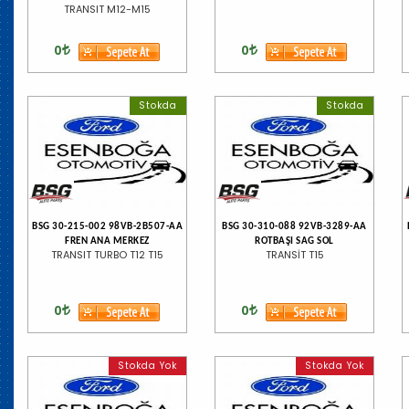
TRANSIT M12-M15
0
0
Stokda
Stokda
BSG 30-215-002 98VB-2B507-AA
BSG 30-310-088 92VB-3289-AA
FREN ANA MERKEZ
ROTBAŞI SAG SOL
TRANSIT TURBO T12 T15
TRANSİT T15
0
0
Stokda Yok
Stokda Yok