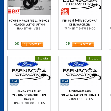
92VB-5349-A1B FSE 11-963-002
FEBI 01386+88VB-7L609-AA
HELOZON LASTİĞİ ÜST ÖN
DEBRİYAJ CIRCIRI
TRANSIT 98 (VE83)
TRANSIT T12-T15 95-00
0
0
Stokda
Stokda
86VB-V278A98-AE
86VB-V42007-GD
YAN GÖVDE SÜRGÜLÜ KAPI
SOL ARKA KAPI CAMI ISITMALI
TRANSIT 98 T12-T15
KARŞISI
TRANSIT 98-00 T12-T15