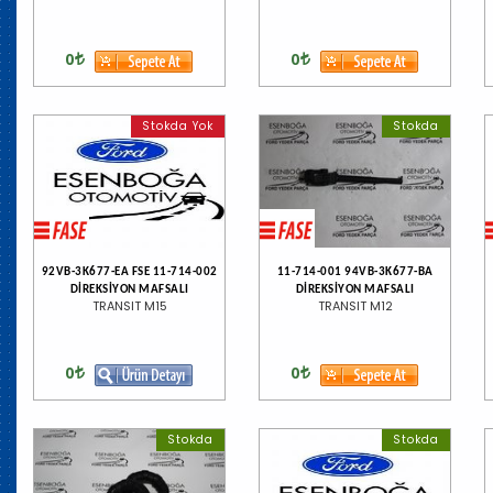
0
0
Stokda Yok
Stokda
92VB-3K677-EA FSE 11-714-002
11-714-001 94VB-3K677-BA
DİREKSİYON MAFSALI
DİREKSİYON MAFSALI
TRANSIT M15
TRANSIT M12
0
0
Stokda
Stokda