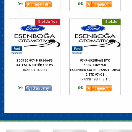
0
0
Stokda Yok
Stokda
S 33710+974F-9K546-FB
974F-6K288-AB DYC
KALEM ENJEKTÖR 100 PS
130RHDN276H
TRANSIT TURBO
EKSANTRIK KAYISI TRANSIT TURBO
2.5TD 97>01
TRANSIT 98 T 12 T15
0
0