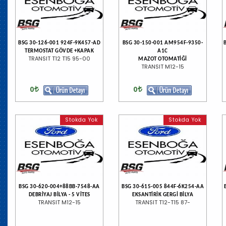
BSG 30-126-001 924F-9K457-AD
BSG 30-150-001 AM954F-9350-
TERMOSTAT GÖVDE +KAPAK
A1C
TRANSIT T12 T15 95-00
MAZOT OTOMATİĞİ
TRANSIT M12-15
0
0
Stokda Yok
Stokda Yok
BSG 30-620-004+88BB-7548-AA
BSG 30-615-005 844F-6K254-AA
DEBRİYAJ BİLYA - 5 VİTES
EKSANTİRİK GERGİ BİLYA
TRANSIT M12-15
TRANSIT T12-T15 87-