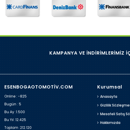
KAMPANYA VE İNDİRİMLERİMİZ İ
ESENBOGAOTOMOTİV.COM
Kurumsal
Online : -825
Anasayfa
Bugün :
5
Gizlilik Sözleşme
Bu Ay :
1.500
Mesafeli Satış S
Bu Yıl :
12.425
Hakkımızda
Toplam :
212.120