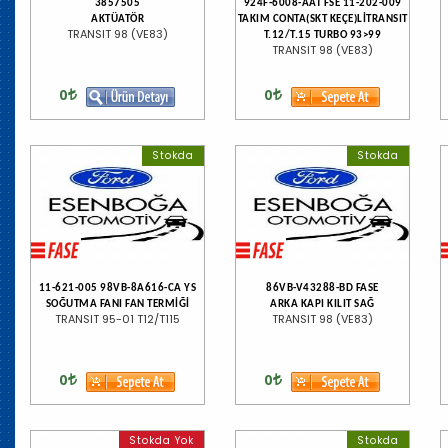
3857505
924F-6008-AAT FSE 11-202-009
AKTÜATÖR
TAKIM CONTA(SKT KEÇE)LİTRANSIT
TRANSIT 98 (VE83)
T.12/T.15 TURBO 93>99
TRANSIT 98 (VE83)
0
0
Stokda
Stokda
11-621-005 98VB-8A616-CA YS
86VB-V43288-BD FASE
SOĞUTMA FANI FAN TERMİĞİ
ARKA KAPI KILIT SAĞ
TRANSIT 95-01 T12/T115
TRANSIT 98 (VE83)
0
0
Stokda Yok
Stokda