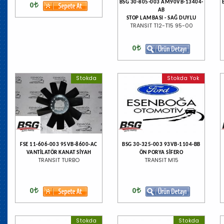
BSG 30-805-003 AM90VB-13404-
0
AB
STOP LAMBASI - SAĞ DUYLU
TRANSIT T12-T15 95-00
0
Stokda
Stokda Yok
FSE 11-606-003 95VB-8600-AC
BSG 30-325-003 93VB-1104-BB
VANTİLATÖR KANAT SİYAH
ÖN PORYA SİFERO
TRANSIT TURBO
TRANSIT M15
0
0
Stokda
Stokda