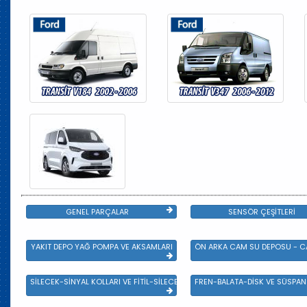
GENEL PARÇALAR
SENSÖR ÇEŞİTLERİ
YAKIT DEPO YAĞ POMPA VE AKSAMLARI
ÖN ARKA CAM SU DEPOSU - CA
SİLECEK-SİNYAL KOLLARI VE FİTİL-SİLECEK ÇEŞİTLERİ
FREN-BALATA-DİSK VE SÜSPA