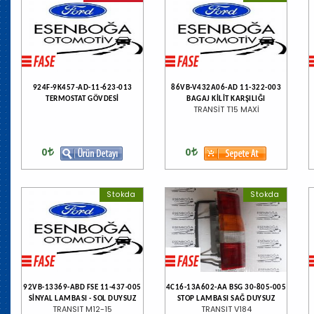
924F-9K457-AD-11-623-013
86VB-V432A06-AD 11-322-003
TERMOSTAT GÖVDESİ
BAGAJ KİLİT KARŞILIĞI
TRANSİT T15 MAXİ
0
0
Stokda
Stokda
92VB-13369-ABD FSE 11-437-005
4C16-13A602-AA BSG 30-805-005
SİNYAL LAMBASI - SOL DUYSUZ
STOP LAMBASI SAĞ DUYSUZ
TRANSIT M12-15
TRANSIT V184