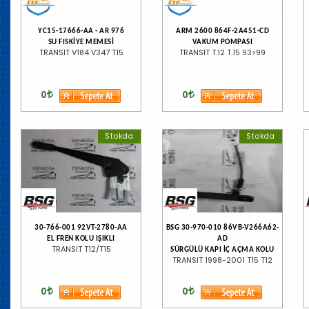
YC15-17666-AA - AR 976
ARM 2600 864F-2A451-CD
SU FISKİYE MEMESİ
VAKUM POMPASI
TRANSIT V184 V347 T15
TRANSIT T.12 T.15 93>99
0
0
Stokda
Stokda
30-766-001 92VT-2780-AA
BSG 30-970-010 86VB-V266A62-
EL FREN KOLU IŞIKLI
AD
TRANSİT T12/T15
SÜRGÜLÜ KAPI İÇ AÇMA KOLU
TRANSIT 1998-2001 T15 T12
0
0