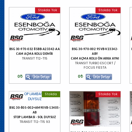
Stokda Yok
Stokda Yok
BSG 30-970-032 85BB-A23342-AA
BSG 30-970-002 95VB-V23342-
CAM AÇMA KOLU DEMİR
ABY
TRANSIT T12-T15
CAM AÇMA KOLU ÖN ARKA AYNI
TRANSIT TURBO ESCORT /
FOCUS FİESTA
0
0
Stokda
Stokda Yok
BSG 30-805-002+AM90VB-13405-
AB
STOP LAMBASI - SOL DUYSUZ
TRANSIT T12-T15 93