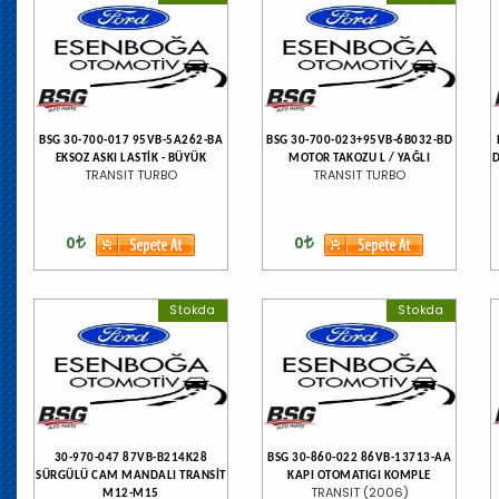
BSG 30-700-017 95VB-5A262-BA
BSG 30-700-023+95VB-6B032-BD
EKSOZ ASKI LASTİK - BÜYÜK
MOTOR TAKOZU L / YAĞLI
D
TRANSIT TURBO
TRANSIT TURBO
0
0
Stokda
Stokda
30-970-047 87VB-B214K28
BSG 30-860-022 86VB-13713-AA
SÜRGÜLÜ CAM MANDALI TRANSİT
KAPI OTOMATIGI KOMPLE
TRANSIT (2006)
M12-M15