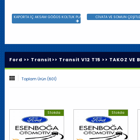
KAPORTA İÇ AKSAM GÖĞÜS KOLTUK PLASTİK VE SAC AKSAM
CİVATA VE SOMUN ÇEŞİTLE
Ford >>
Transit
>>
Transit V12 T15
>>
TAKOZ VE B
Toplam Ürün (601)
Stokda
Stokda