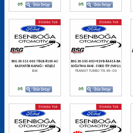
0
0
Stokda Yok
Stokda Yok
BSG 30-551-003 78GB-8100-AC
BSG 30-505-003+92VB-8A616-BA
RADYATÖR KAPAĞI : KÖŞELİ
SOĞUTMA FANI - FORD TİP (YAYLI)
B.M.
TRANSIT TURBO T15 95-00
0
0
Stokda Yok
Stokda Yok