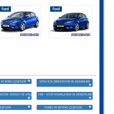
VE BORU ÇEŞİTLERİ
VİTES KOL DİREKSİYON VE AKSAMLARI
NATÖR-TESİSAT VE ATEŞLEME GRB
FAR - STOP AYDINLATMA VE APARATLARI
EŞİTLERİ
TURBO VE BAYPAS ÇEŞİTLERİ