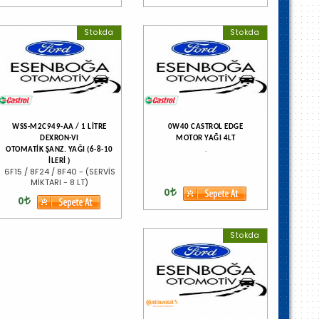
Stokda
Stokda
WSS-M2C949-AA / 1 LİTRE
0W40 CASTROL EDGE
DEXRON-VI
MOTOR YAĞI 4LT
.
OTOMATİK ŞANZ. YAĞI (6-8-10
İLERİ )
6F15 / 8F24 / 8F40 - (SERVİS
MİKTARI - 8 LT)
0
0
Stokda