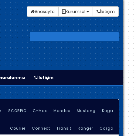
Anasayfa
Kurumsal
İletişim
aralarımız
İletişim
x
SCORPİO
C-Max
Mondeo
Mustang
Kuga
Courier
Connect
Transit
Ranger
Cargo