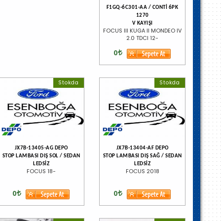
F1GQ-6C301-AA / CONTİ 6PK
1270
V KAYIŞI
FOCUS III KUGA II MONDEO IV
2.0 TDCI 12-
0
Stokda
Stokda
JX7B-13405-AG DEPO
JX7B-13404-AF DEPO
STOP LAMBASI DIŞ SOL / SEDAN
STOP LAMBASI DIŞ SAĞ / SEDAN
LEDSİZ
LEDSİZ
FOCUS 18-
FOCUS 2018
0
0