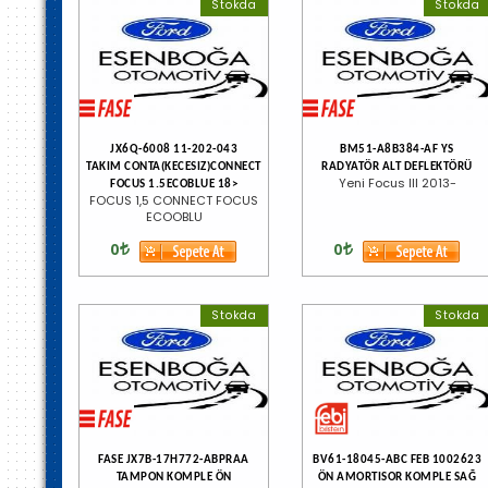
Stokda
Stokda
JX6Q-6008 11-202-043
BM51-A8B384-AF YS
TAKIM CONTA(KECESIZ)CONNECT
RADYATÖR ALT DEFLEKTÖRÜ
Yeni Focus III 2013-
FOCUS 1.5ECOBLUE 18>
FOCUS 1,5 CONNECT FOCUS
ECOOBLU
0
0
Stokda
Stokda
FASE JX7B-17H772-ABPRAA
BV61-18045-ABC FEB 1002623
TAMPON KOMPLE ÖN
ÖN AMORTISOR KOMPLE SAĞ