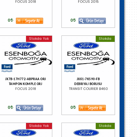
FOCUS 2018
FOCUS 2015
0
0
Stokda Yok
Stokda
JX7B-17H772-ABPRAA ORJ
JX61-7K590-FB
TAMPON KOMPLE ORJ
DEBRIYAJ BORUSU
FOCUS 2018
TRANSIT COURIER B460
0
0
Stokda Yok
Stokda