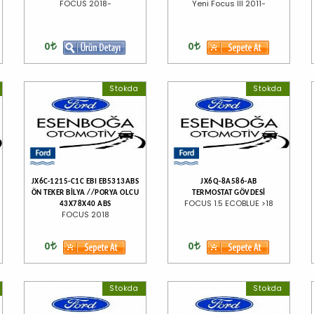
FOCUS 2018-
Yeni Focus III 2011-
0
0
Stokda
Stokda
JX6C-1215-C1C EBI EB5313ABS
JX6Q-8A586-AB
ÖN TEKER BİLYA //PORYA OLCU
TERMOSTAT GÖVDESİ
FOCUS 1.5 ECOBLUE >18
43X78X40 ABS
FOCUS 2018
0
0
Stokda
Stokda