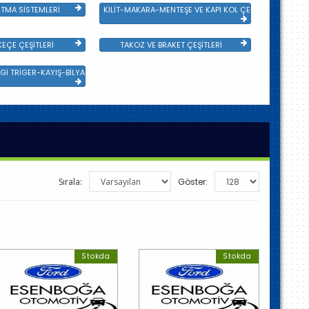
TMA SİSTEMLERİ
KİLİT-MAKARA-MENTEŞE VE KAPI KOL ÇEŞİTLERİ
EÇE ÇEŞİTLERİ
TAKOZ VE BRAKET ÇEŞİTLERİ
Gİ TRİGER-KAYIŞ-BİLYA VE DEVİRDAİM
Sırala:
Göster:
Stokda
Stokda