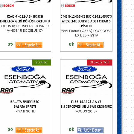
JX6Q-9K022-AB - BOSCH
CM5G-12405-CE BSC 0242145573
ENJEKTÖR GERİ DÖNÜŞ HORTUMU
ATESLEME BUJISI 3 ADET ÇIKAR 3
FOCUS IV ECOSPORT CONNECT
PİSTON
V-408 1.5 ECOBLUE 17-
Yeni Focus (C346) ECOBOOST
1,0 1, 25 FİESTA
0
0
Stokda
Stokda Yok
BALATA SPREYİ BSG
F1EB-15A298-AA YS
BALATA SPREYİ
SİS ÇERÇEVESİ SİSLİ SAĞ KROMSUZ
FİYATI 30 TL
FOCUS 2015-
0
0