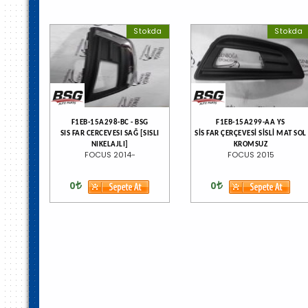
Stokda
Stokda
F1EB-15A298-BC - BSG
F1EB-15A299-AA YS
SIS FAR CERCEVESI SAĞ [SISLI
SİS FAR ÇERÇEVESİ SİSLİ MAT SOL
NIKELAJLI]
KROMSUZ
FOCUS 2014-
FOCUS 2015
0
0