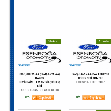
Stokda
Stokda
JX6Q-8B596-AA (JX6Q-8591-AA)
JX6Q-8A615-AA DAY KTB1208
DAYCO
TRİGER SETİ KOMPLE
ECOSPORT CR6 2017
DEVİRDAİM + EKSANTRİK(TRİGER)
KİTİ
FOCUS KUGA 1.5 ECOBLUE 18>
0
0