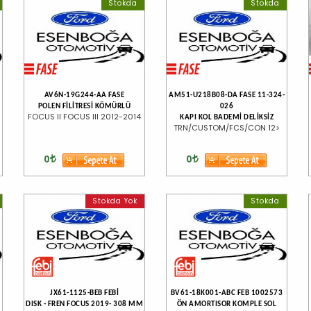
Stokda
Stokda
AV6N-19G244-AA FASE
AM51-U218B08-DA FASE 11-324-
POLEN FİLİTRESİ KÖMÜRLÜ
026
FOCUS II FOCUS III 2012-2014
KAPI KOL BADEMİ DELİKSİZ
TRN/CUSTOM/FCS/CON 12>
0
0
Stokda Yok
Stokda
JX61-1125-BEB FEBİ
BV61-18K001-ABC FEB 1002573
DISK - FREN FOCUS 2019- 308 MM
ÖN AMORTISOR KOMPLE SOL