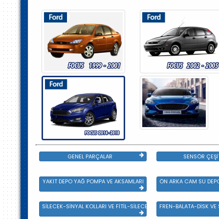
GENEL PARÇALAR
SENSÖR ÇEŞİ
YAKIT DEPO YAĞ POMPA VE AKSAMLARI
ÖN ARKA CAM SU DEPO
SİLECEK-SİNYAL KOLLARI VE FİTİL-SİLECEK ÇEŞİTLERİ
FREN-BALATA-DİSK VE