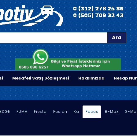
Ara
si
Mesafeli Satış Sözleşmesi
Hakkımızda
Hesap Num
EDGE
PUMA
Fiesta
Fusion
Ka
Focus
B-Max
S-Ma