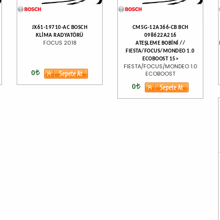
JX61-19710-AC BOSCH
CM5G-12A366-CB BCH
KLİMA RADYATÖRÜ
098622A216
FOCUS 2018
ATEŞLEME BOBİNİ //
FIESTA/FOCUS/MONDEO 1.0
ECOBOOST 15>
FIESTA/FOCUS/MONDEO 1.0
0
ECOBOOST
0