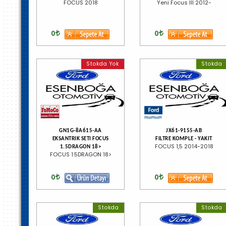
FOCUS 2018
Yeni Focus III 2012-
0
0
Stokda Yok
Stokda
GN1G-8A615-AA
JX61-9155-AB
EKSANTRIK SETI FOCUS
FILTRE KOMPLE - YAKIT
FOCUS 1,5 2014-2018
1.5DRAGON 18>
FOCUS 1.5DRAGON 18>
0
0
Stokda
Stokda