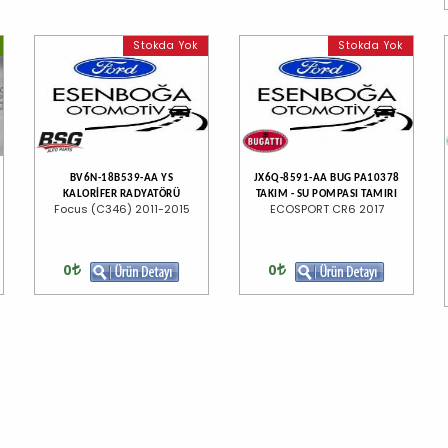
Stokda Yok
Stokda Yok
BV6N-18B539-AA YS
JX6Q-8591-AA BUG PA10378
KALORİFER RADYATÖRÜ
TAKIM - SU POMPASI TAMIRI
Focus (C346) 2011-2015
ECOSPORT CR6 2017
0
0