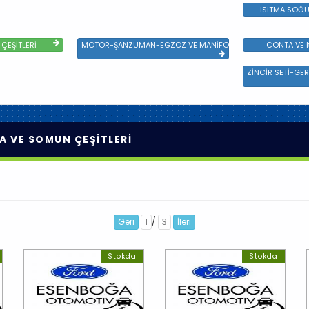
ISITMA SOĞU
ÇEŞİTLERİ
MOTOR-ŞANZUMAN-EGZOZ VE MANİFOLD
CONTA VE K
ZİNCİR SETİ-GER
A VE SOMUN ÇEŞİTLERİ
/
Geri
1
3
İleri
Stokda
Stokda