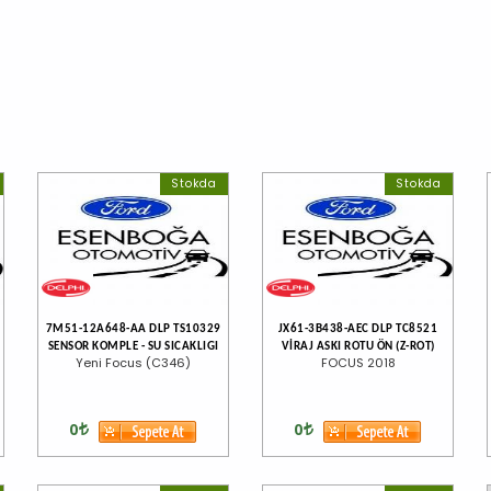
Stokda
Stokda
7M51-12A648-AA DLP TS10329
JX61-3B438-AEC DLP TC8521
SENSOR KOMPLE - SU SICAKLIGI
VİRAJ ASKI ROTU ÖN (Z-ROT)
Yeni Focus (C346)
FOCUS 2018
0
0