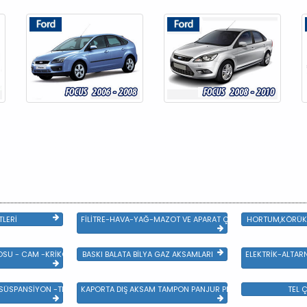
TLERİ
FİLİTRE-HAVA-YAĞ-MAZOT VE APARAT ÇEŞİTLERİ
HORTUM,KÖRÜK 
SU - CAM -KRİKO VE AYNA ÇEŞİTLER
BASKI BALATA BİLYA GAZ AKSAMLARI
ELEKTRİK-ALTAR
 SÜSPANSİYON -TEKER ÖN-ARKA TAKIM VE YÜRÜYEN AKSAMLAR
KAPORTA DIŞ AKSAM TAMPON PANJUR PLASTİK VE SAC AKSAM
TEL Ç