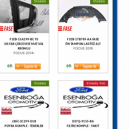
Stokda
Stokda
F1EB-15A299-BC YS
F1EB-17B769-AA FASE
SIS FAR ÇERCEVESİ MAT SOL
ÖN TAMPON LASTİĞİ ALT
FOCUS 2015
KROMLU
FOCUS 2014-
0
0
Stokda
Stokda Yok
JX6C-2C299-D1B
DS7Q-9155-BA
POYRA KOMPLE - TEKERLEK
FILTRE KOMPLE - YAKIT