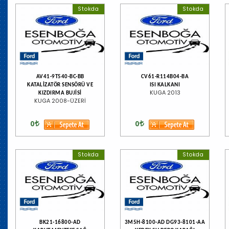
Stokda
Stokda
AV41-9T540-BC-BB
CV61-R114B04-BA
KATALİZATÖR SENSÖRÜ VE
ISI KALKANI
KUGA 2013
KIZDIRMA BUJİSİ
KUGA 2008-ÜZERİ
0
0
Stokda
Stokda
BK21-16800-AD
3M5H-8100-AD DG93-8101-AA