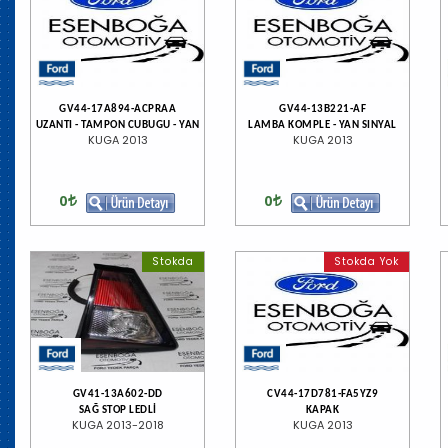
GV44-17A894-ACPRAA
GV44-13B221-AF
UZANTI - TAMPON CUBUGU - YAN
LAMBA KOMPLE - YAN SINYAL
KUGA 2013
KUGA 2013
0
0
Stokda
Stokda Yok
GV41-13A602-DD
CV44-17D781-FA5YZ9
SAĞ STOP LEDLİ
KAPAK
KUGA 2013-2018
KUGA 2013