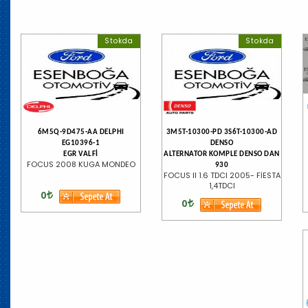
Stokda
Stokda
6M5Q-9D475-AA DELPHI
3M5T-10300-PD 3S6T-10300-AD
EG10396-1
DENSO
EGR VALFİ
ALTERNATOR KOMPLE DENSO DAN
FOCUS 2008 KUGA MONDEO
930
FOCUS II 1.6 TDCI 2005- FİESTA
1,4TDCI
0
0