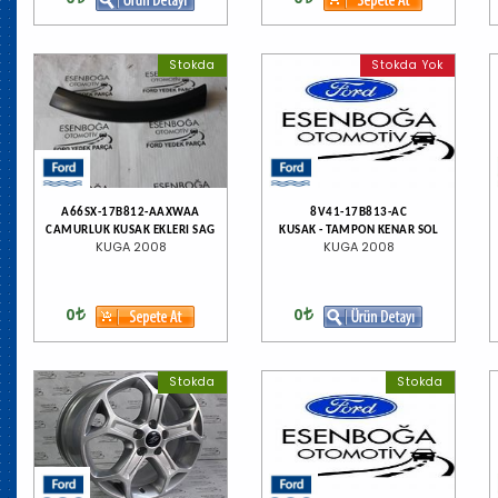
Stokda
Stokda Yok
A66SX-17B812-AAXWAA
8V41-17B813-AC
CAMURLUK KUSAK EKLERI SAG
KUSAK - TAMPON KENAR SOL
KUGA 2008
KUGA 2008
0
0
Stokda
Stokda