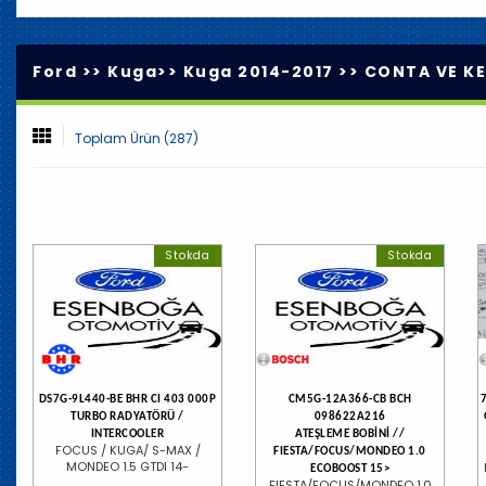
Ford >>
Kuga
>>
Kuga 2014-2017
>>
CONTA VE KE
Toplam Ürün (287)
Stokda
Stokda
DS7G-9L440-BE BHR CI 403 000P
CM5G-12A366-CB BCH
TURBO RADYATÖRÜ /
098622A216
INTERCOOLER
ATEŞLEME BOBİNİ //
FOCUS / KUGA/ S-MAX /
FIESTA/FOCUS/MONDEO 1.0
MONDEO 1.5 GTDI 14-
ECOBOOST 15>
FIESTA/FOCUS/MONDEO 1.0