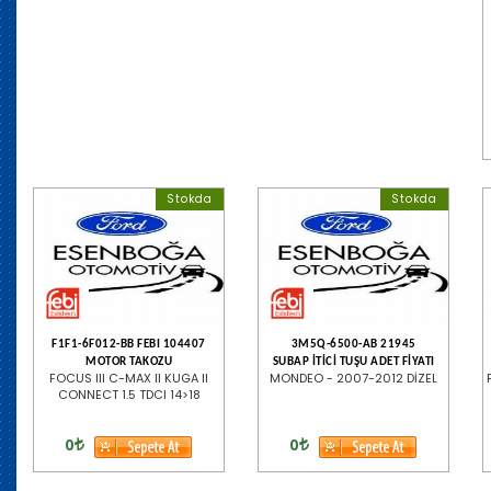
Stokda
Stokda
F1F1-6F012-BB FEBI 104407
3M5Q-6500-AB 21945
MOTOR TAKOZU
SUBAP İTİCİ TUŞU ADET FİYATI
FOCUS III C-MAX II KUGA II
MONDEO - 2007-2012 DİZEL
CONNECT 1.5 TDCI 14>18
0
0