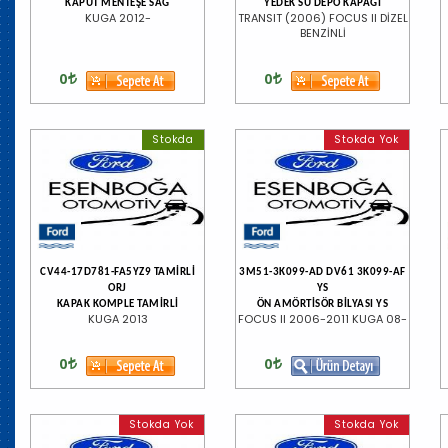
KAPUT MENTEŞE SAĞ
YEDEK SU DEPO KAPAĞI
KUGA 2012-
TRANSIT (2006) FOCUS II DİZEL
BENZİNLİ
0
0
Stokda
Stokda Yok
CV44-17D781-FA5YZ9 TAMİRLİ
3M51-3K099-AD DV61 3K099-AF
ORJ
YS
KAPAK KOMPLE TAMİRLİ
ÖN AMÖRTİSÖR BİLYASI YS
KUGA 2013
FOCUS II 2006-2011 KUGA 08-
0
0
Stokda Yok
Stokda Yok