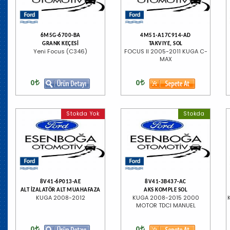
6M5G-6700-BA
4M51-A17C914-AD
GRANK KEÇESİ
TAKVIYE, SOL
Yeni Focus (C346)
FOCUS II 2005-2011 KUGA C-
MAX
0
0
Stokda Yok
Stokda
8V41-6P013-AE
8V41-3B437-AC
ALT İZALATÖR ALT MUAHAFAZA
AKS KOMPLE SOL
KUGA 2008-2012
KUGA 2008-2015 2000
MOTOR TDCI MANUEL
0
0