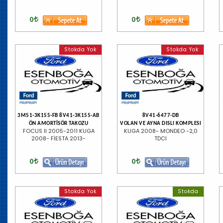
0
0
Stokda Yok
Stokda Yok
3M51-3K155-FB 8V41-3K155-AB
8V41-6477-DB
ÖN AMORTİSÖR TAKOZU
VOLAN VE AYNA DISLI KOMPLESI
FOCUS II 2005-2011 KUGA
KUGA 2008- MONDEO -2,0
2008- FİESTA 2013-
TDCI
0
0
Stokda Yok
Stokda