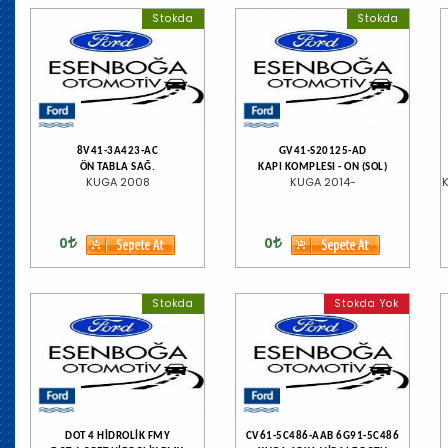
Stokda
Stokda
8V41-3A423-AC
GV41-S20125-AD
ÖN TABLA SAĞ.
KAPI KOMPLESI - ON (SOL)
KUGA 2008
KUGA 2014-
0
0
Stokda
Stokda Yok
DOT 4 HİDROLİK FMY
CV61-5C486-AAB 6G91-5C486