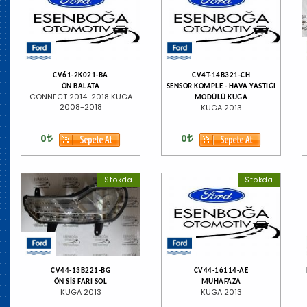
CV61-2K021-BA
CV4T-14B321-CH
ÖN BALATA
SENSOR KOMPLE - HAVA YASTIĞI
CONNECT 2014-2018 KUGA
MODÜLÜ KUGA
2008-2018
KUGA 2013
0
0
Stokda
Stokda
CV44-13B221-BG
CV44-16114-AE
ÖN SİS FARI SOL
MUHAFAZA
KUGA 2013
KUGA 2013