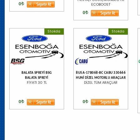
0
ECOBOOST
0
Stokda
Stokda
BALATA SPREYİ BSG
8U5A-17B068-BC CABU 330666
BALATA SPREYİ
HUNİ DİZEL MOTORLU ARAÇLAR
FİYATI 30 TL
DİZEL TÜM ARAÇLAR
0
0