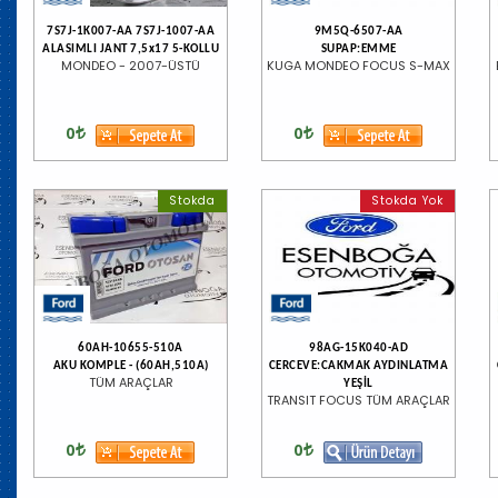
7S7J-1K007-AA 7S7J-1007-AA
9M5Q-6507-AA
ALASIMLI JANT 7,5x17 5-KOLLU
SUPAP:EMME
MONDEO - 2007-ÜSTÜ
KUGA MONDEO FOCUS S-MAX
0
0
Stokda
Stokda Yok
60AH-10655-510A
98AG-15K040-AD
AKU KOMPLE - (60AH,510A)
CERCEVE:CAKMAK AYDINLATMA
TÜM ARAÇLAR
YEŞİL
TRANSIT FOCUS TÜM ARAÇLAR
0
0