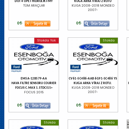
DOT 4 OPET HİDROLİK FMY
KUGA ARKA VİRAJ Z ROTU
TÜM ARAÇLAR
KUGA 2008-2018 MONDEO
2007-
0
0
Stokda Yok
Stokda
EM5A-12B579-AA
CV61-5C486-AAB 6G91-5C486 YS
HAVA FILTRE SENSORU COURIER
KUGA ARKA VİRAJ Z ROTU.
KUGA 2008-2018 MONDEO
FOCUS C.MAX 1.5TDCI15>
2007-
FOCUS 2015
0
0
Stokda
Stokda