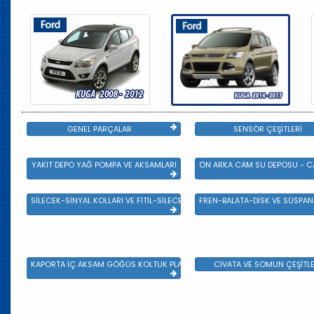
GENEL PARÇALAR
SENSÖR ÇEŞİTLERİ
YAKIT DEPO YAĞ POMPA VE AKSAMLARI
ÖN ARKA CAM SU DEPOSU - CA
SİLECEK-SİNYAL KOLLARI VE FİTİL-SİLECEK ÇEŞİTLERİ
FREN-BALATA-DİSK VE SÜSPA
KAPORTA İÇ AKSAM GÖĞÜS KOLTUK PLASTİK VE SAC AKSAM
CİVATA VE SOMUN ÇEŞİTLE