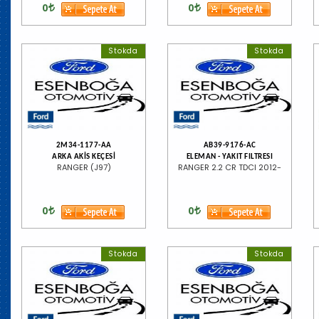
0
0
Stokda
Stokda
2M34-1177-AA
AB39-9176-AC
ARKA AKİS KEÇESİ
ELEMAN - YAKIT FILTRESI
RANGER (J97)
RANGER 2.2 CR TDCI 2012-
0
0
Stokda
Stokda