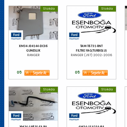
Stokda
Stokda
XM34-J04144-DC06
TAM-T6731-RNT
GUNESLIK
FILTRE:YAG(TURBOLU)
RANGER
RANGER (J97) 2002-2006
0
0
Stokda
Stokda