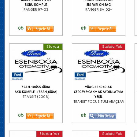
XM34-19835-FA BA
4M34-15A254-BA
BORU KOMPLE
SİS FARI ÖN SAĞ
RANGER 97-03
RANGER BM 02-
0
0
Stokda
Stokda Yok
72AH-10655-680A
98AG-15K040-AD
AKU KOMPLE - (72AH,680A)
CERCEVE:CAKMAK AYDINLATMA
TRANSIT (2006)
YEŞİL
TRANSIT FOCUS TÜM ARAÇLAR
0
0
Stokda Yok
Stokda Yok