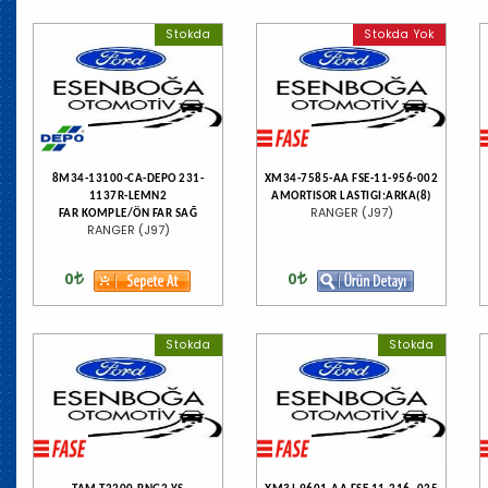
Stokda
Stokda Yok
8M34-13100-CA-DEPO 231-
XM34-7585-AA FSE-11-956-002
1137R-LEMN2
AMORTISOR LASTIGI:ARKA(8)
RANGER (J97)
FAR KOMPLE/ÖN FAR SAĞ
RANGER (J97)
0
0
Stokda
Stokda