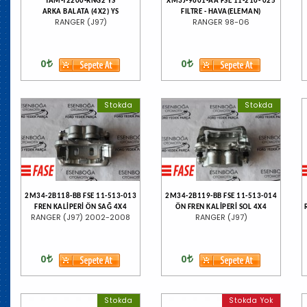
TAM-T2200-RNG2 YS
XM3J-9601-AA FSE 11-216- 025
ARKA BALATA (4X2) YS
FILTRE - HAVA(ELEMAN)
RANGER (J97)
RANGER 98-06
0
0
Stokda
Stokda
2M34-2B118-BB FSE 11-513-013
2M34-2B119-BB FSE 11-513-014
FREN KALİPERİ ÖN SAĞ 4X4
ÖN FREN KALİPERİ SOL 4X4
RANGER (J97) 2002-2008
RANGER (J97)
0
0
Stokda
Stokda Yok