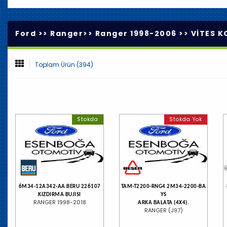
Ford >>
Ranger
>>
Ranger 1998-2006
>>
VİTES K
Toplam Ürün (394)
Stokda
Stokda Yok
6M34-12A342-AA BERU 226107
TAM-T2200-RNG4 2M34-2200-BA
KIZDIRMA BUJISI
YS
RANGER 1998-2018
ARKA BALATA (4X4).
RANGER (J97)