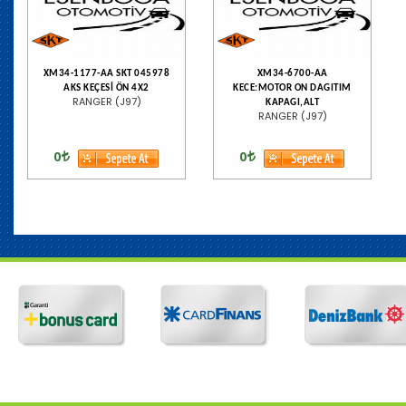
XM34-1177-AA SKT 045978
XM34-6700-AA
AKS KEÇESİ ÖN 4X2
KECE:MOTOR ON DAGITIM
RANGER (J97)
KAPAGI,ALT
RANGER (J97)
0
0