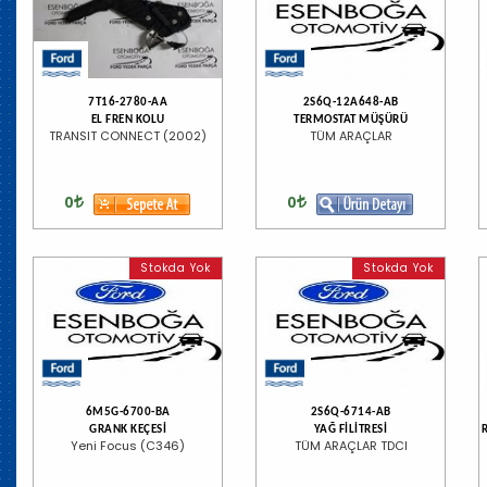
7T16-2780-AA
2S6Q-12A648-AB
EL FREN KOLU
TERMOSTAT MÜŞÜRÜ
TRANSIT CONNECT (2002)
TÜM ARAÇLAR
0
0
Stokda Yok
Stokda Yok
6M5G-6700-BA
2S6Q-6714-AB
GRANK KEÇESİ
YAĞ FİLİTRESİ
Yeni Focus (C346)
TÜM ARAÇLAR TDCI