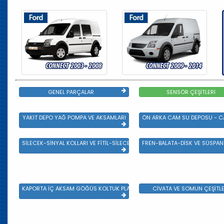
GENEL PARÇALAR
SENSÖR ÇEŞİTLERİ
YAKIT DEPO YAĞ POMPA VE AKSAMLARI
ÖN ARKA CAM SU DEPOSU - CA
SİLECEK-SİNYAL KOLLARI VE FİTİL-SİLECEK ÇEŞİTLERİ
FREN-BALATA-DİSK VE SÜSPA
KAPORTA İÇ AKSAM GÖĞÜS KOLTUK PLASTİK VE SAC AKSAM
CİVATA VE SOMUN ÇEŞİTLE