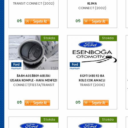
TRANSIT CONNECT (2002)
KLIMA
CONNECT (2002)
0
0
Stokda
Stokda
8A6H-A018B09-AB1FAI
6G9T-14B192-BA
IZGARA KOMPLE - HAVA MENFEZI
ROLE:COK AMACLI
CONNECT/FİESTA/TRANSİT
TRANSIT (2006)
0
0
Stokda
Stokda