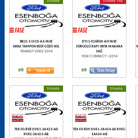
Stokda
Stokda Yok
BK21-515C0-AA FASE
DT11-V26800-AH FASE
ARKA TAMPON KEDİ GÖZÜ SOL
SÜRGÜLÜ KAPI ORTA MAKARA
TRANSIT V363 2014
SAĞ
YENI CONNECT >2014
0
0
Stokda
Stokda
TEK FO-808 DV61-3A423-AD
TEK FO-809 DV61-3A424-AE KV6C-
KV6C-3A423-AB
3A424-AB