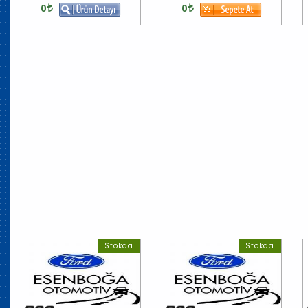
0
0
Stokda
Stokda