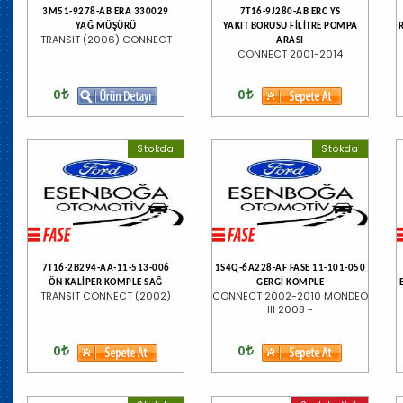
3M51-9278-AB ERA 330029
7T16-9J280-AB ERC YS
YAĞ MÜŞÜRÜ
YAKIT BORUSU FİLİTRE POMPA
TRANSIT (2006) CONNECT
ARASI
CONNECT 2001-2014
0
0
Stokda
Stokda
7T16-2B294-AA-11-513-006
1S4Q-6A228-AF FASE 11-101-050
ÖN KALİPER KOMPLE SAĞ
GERGİ KOMPLE
TRANSIT CONNECT (2002)
CONNECT 2002-2010 MONDEO
III 2008 -
0
0