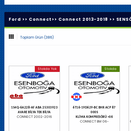
Ford >>
Connect
>>
Connect 2013-2018
>>
SENSÖ
Toplam Ürün (386)
Stokda Yok
Stokda
1S4Q-6A228-AF ABA 25303923
6T16-19D629-BC BHR ACP 87
AVARE BİLYA TEK BİLYA
000S
CONNECT 2002-2016
KLİMA KOMPRESÖRÜ >06
CONNECT BM 06-