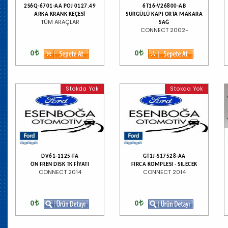
2S6Q-6701-AA POJ 0127.49
6T16-V26800-AB
ARKA KRANK KEÇESİ
SÜRGÜLÜ KAPI ORTA MAKARA
TÜM ARAÇLAR
SAĞ
CONNECT 2002-
0
0
Stokda Yok
Stokda Yok
DV61-1125-FA
GT1J-S17528-AA
ÖN FREN DISK TK FİYATI
FIRCA KOMPLESI - SILECEK
CONNECT 2014
CONNECT 2014
0
0