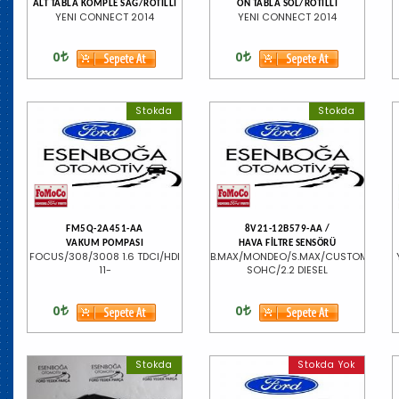
ALT TABLA KOMPLE SAĞ/ROTİLLİ
ÖN TABLA SOL/ROTILLI
YENI CONNECT 2014
YENI CONNECT 2014
0
0
Stokda
Stokda
FM5Q-2A451-AA
8V21-12B579-AA /
VAKUM POMPASI
HAVA FİLTRE SENSÖRÜ
FOCUS/308/3008 1.6 TDCI/HDI
B.MAX/MONDEO/S.MAX/CUSTOM/1.5/1.
11-
SOHC/2.2 DIESEL
0
0
Stokda
Stokda Yok