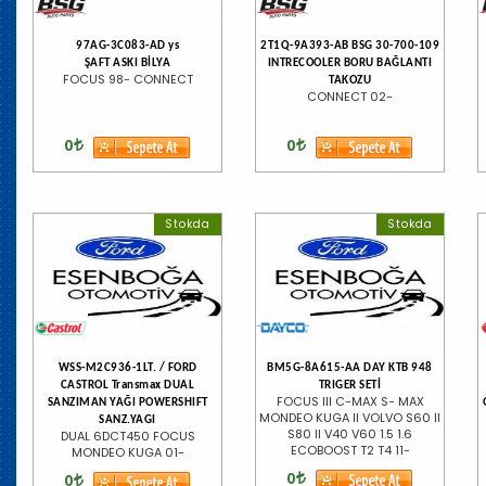
97AG-3C083-AD ys
2T1Q-9A393-AB BSG 30-700-109
ŞAFT ASKI BİLYA
INTRECOOLER BORU BAĞLANTI
FOCUS 98- CONNECT
TAKOZU
CONNECT 02-
0
0
Stokda
Stokda
WSS-M2C936-1LT. / FORD
BM5G-8A615-AA DAY KTB 948
CASTROL Transmax DUAL
TRIGER SETİ
FOCUS III C-MAX S- MAX
SANZIMAN YAĞI POWERSHIFT
MONDEO KUGA II VOLVO S60 II
SANZ.YAGI
S80 II V40 V60 1.5 1.6
DUAL 6DCT450 FOCUS
ECOBOOST T2 T4 11-
MONDEO KUGA 01-
0
0