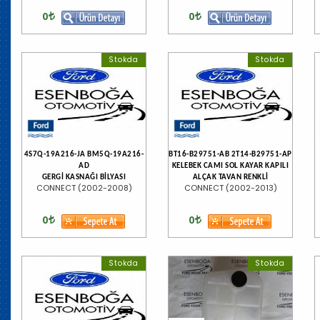
0
0
Stokda
Stokda
4S7Q-19A216-JA BM5Q-19A216-
BT16-B29751-AB 2T14-B29751-AP
AD
KELEBEK CAMI SOL KAYAR KAPILI
GERGİ KASNAĞI BİLYASI
ALÇAK TAVAN RENKLİ
CONNECT (2002-2008)
CONNECT (2002-2013)
0
0
Stokda
Stokda