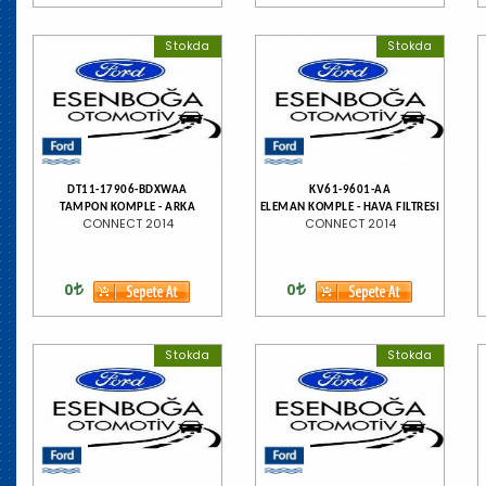
Stokda
Stokda
DT11-17906-BDXWAA
KV61-9601-AA
TAMPON KOMPLE - ARKA
ELEMAN KOMPLE - HAVA FILTRESI
CONNECT 2014
CONNECT 2014
0
0
Stokda
Stokda