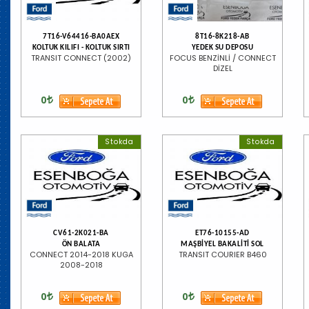
7T16-V64416-BA0AEX
8T16-8K218-AB
KOLTUK KILIFI - KOLTUK SIRTI
YEDEK SU DEPOSU
TRANSIT CONNECT (2002)
FOCUS BENZİNLİ / CONNECT
DİZEL
0
0
Stokda
Stokda
CV61-2K021-BA
ET76-10155-AD
ÖN BALATA
MAŞBİYEL BAKALİTİ SOL
CONNECT 2014-2018 KUGA
TRANSIT COURIER B460
2008-2018
0
0