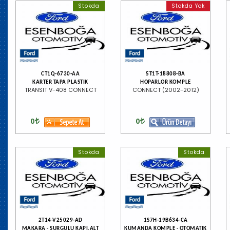
Stokda
Stokda Yok
CT1Q-6730-AA
5T1T-18808-BA
KARTER TAPA PLASTIK
HOPARLOR KOMPLE
TRANSIT V-408 CONNECT
CONNECT (2002-2012)
0
0
Stokda
Stokda
2T14-V25029-AD
1S7H-19B634-CA
MAKARA - SURGULU KAPI,ALT
KUMANDA KOMPLE - OTOMATIK