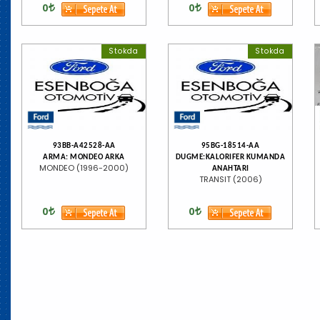
0
0
Stokda
Stokda
93BB-A42528-AA
95BG-18514-AA
ARMA: MONDEO ARKA
DUGME:KALORIFER KUMANDA
MONDEO (1996-2000)
ANAHTARI
TRANSIT (2006)
0
0