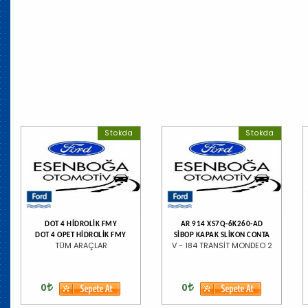
Stokda
Stokda
DOT 4 HİDROLİK FMY
AR 914 XS7Q-6K260-AD
DOT 4 OPET HİDROLİK FMY
SİBOP KAPAK SLİKON CONTA
TÜM ARAÇLAR
V - 184 TRANSİT MONDEO 2
0
0