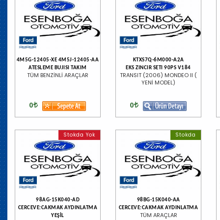
4M5G-12405-XE 4M5J-12405-AA
KTXS7Q-6M000-A2A
ATESLEME BUJISI TAKIM
EKS ZINCIR SETI 90PS V184
TÜM BENZİNLİ ARAÇLAR
TRANSIT (2006) MONDEO II (
YENİ MODEL)
0
0
Stokda Yok
Stokda
98AG-15K040-AD
98BG-15K040-AA
CERCEVE:CAKMAK AYDINLATMA
CERCEVE:CAKMAK AYDINLATMA
TÜM ARAÇLAR
YEŞİL