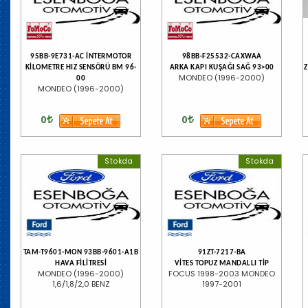
95BB-9E731-AC İNTERMOTOR
98BB-F25532-CAXWAA
KİLOMETRE HIZ SENSÖRÜ BM 96-
ARKA KAPI KUŞAĞI SAĞ 93>00
MONDEO (1996-2000)
00
MONDEO (1996-2000)
0
0
Stokda
Stokda
TAM-T9601-MON 93BB-9601-A1B
91ZT-7217-BA
HAVA FİLİTRESİ
VİTES TOPUZ MANDALLI TİP
MONDEO (1996-2000)
FOCUS 1998-2003 MONDEO
1,6/1,8/2,0 BENZ
1997-2001