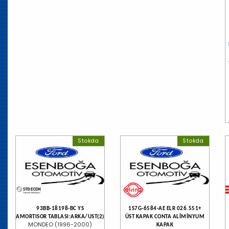
Stokda
Stokda
93BB-18198-BC YS
1S7G-6584-AE ELR 026.551+
AMORTISOR TABLASI:ARKA/UST(2)
ÜST KAPAK CONTA ALİMİNYUM
MONDEO (1996-2000)
KAPAK