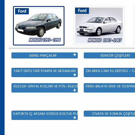
GENEL PARÇALAR
SENSÖR ÇEŞİTLERİ
YAKIT DEPO YAĞ POMPA VE AKSAMLARI
ÖN ARKA CAM SU DEPOSU - CA
SİLECEK-SİNYAL KOLLARI VE FİTİL-SİLECEK ÇEŞİTLERİ
FREN-BALATA-DİSK VE SÜSPA
KAPORTA İÇ AKSAM GÖĞÜS KOLTUK PLASTİK VE SAC AKSAM
CİVATA VE SOMUN ÇEŞİTLE