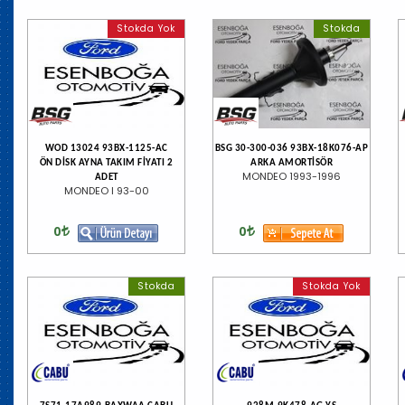
Stokda Yok
Stokda
WOD 13024 93BX-1125-AC
BSG 30-300-036 93BX-18K076-AP
ÖN DİSK AYNA TAKIM FİYATI 2
ARKA AMORTİSÖR
MONDEO 1993-1996
ADET
MONDEO I 93-00
0
0
Stokda
Stokda Yok