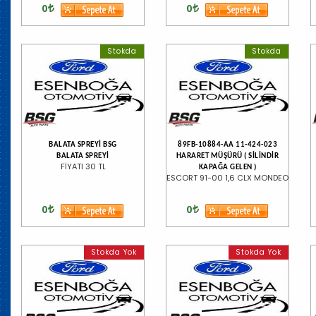
0
0
Stokda
Stokda
BALATA SPREYİ BSG
89FB-10884-AA 11-424-023
BALATA SPREYİ
HARARET MÜŞÜRÜ ( SİLİNDİR
FİYATI 30 TL
KAPAĞA GELEN )
ESCORT 91-00 1,6 CLX MONDEO
0
0
Stokda Yok
Stokda Yok