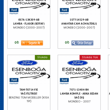
6S7A-13K309-AB
1S7T-14529-AB
LAMBA - FLASOR (SEFFAF)
ANAHTAR:CAM ACMA(TEKLI)
MONDEO (2000-2007)
MONDEO (2000-2007)
0
0
Stokda
Stokda Yok
TAM-T6714-FIE
7S71-13404-RH
YAĞ FİLİTRESİ
LAMBA KOMPLE - ARKA SEDAN
BENZİNLİ TÜM MODELLER (KISA
SAĞ DIŞ
TİP)
MONDEO - 2007