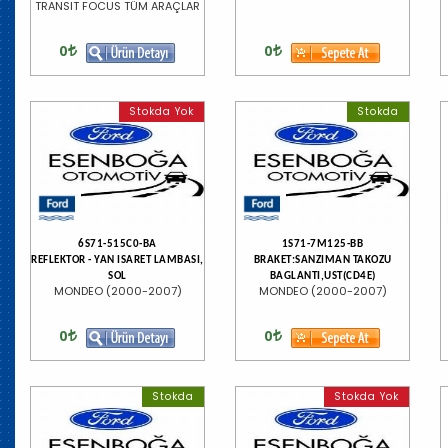
TRANSIT FOCUS TÜM ARAÇLAR
0
0
Stokda Yok
Stokda
6S71-515C0-BA
1S71-7M125-BB
REFLEKTOR - YAN ISARET LAMBASI,
BRAKET:SANZIMAN TAKOZU
SOL
BAGLANTI,UST(CD4E)
MONDEO (2000-2007)
MONDEO (2000-2007)
0
0
Stokda
Stokda Yok