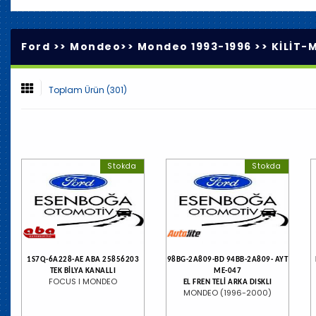
Ford >>
Mondeo
>>
Mondeo 1993-1996
>>
KİLİT-
Toplam Ürün (301)
Stokda
Stokda
1S7Q-6A228-AE ABA 25856203
98BG-2A809-BD 94BB-2A809- AYT
TEK BİLYA KANALLI
ME-047
FOCUS I MONDEO
EL FREN TELİ ARKA DISKLI
MONDEO (1996-2000)