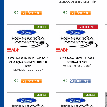
MONDEO 01 ZETEC DEMİR TİP
0
0
Stokda
Stokda Yok
3S7T-14A132-BA FASE 11-407-013
94ZT-7A564-AB VAL 810035
CAM AÇMA DÜĞMESİ : DÖRTLÜ
DEBRİYAJ BİLYASI
MONDEO (1997-2001)
KMP
MONDEO II 2001-2007
0
0
Stokda
Stokda