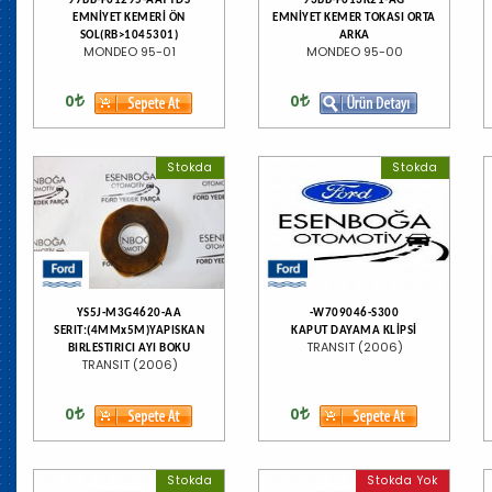
97BB-F61295-AAYYDS
93BB-F613K21-AG
EMNİYET KEMERİ ÖN
EMNİYET KEMER TOKASI ORTA
SOL(RB>1045301)
ARKA
MONDEO 95-01
MONDEO 95-00
0
0
Stokda
Stokda
YS5J-M3G4620-AA
-W709046-S300
SERIT:(4MMx5M)YAPISKAN
KAPUT DAYAMA KLİPSİ
TRANSIT (2006)
BIRLESTIRICI AYI BOKU
TRANSIT (2006)
0
0
Stokda
Stokda Yok