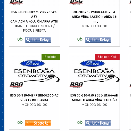
BSG 30-970-002 95VB-V23342-
30-700-255+93BB-4A037-EA
ABY
ARKA VİRAJ LASTİĞİ : ARKA 16
CAM AÇMA KOLU ÖN ARKA AYNI
mm ,
TRANSIT TURBO ESCORT /
MONDEO 93-00
FOCUS FİESTA
0
0
Stokda
Stokda Yok
BSG 30-310-049+93BB-5K566-AC
BSG 30-310-050 93BB-5K566-AH
VİRAJ Z ROT - ARKA
MONDEO ARKA VİRAJ CUBUĞU
MONDEO 93-00
MONDEO 93-00
0
0