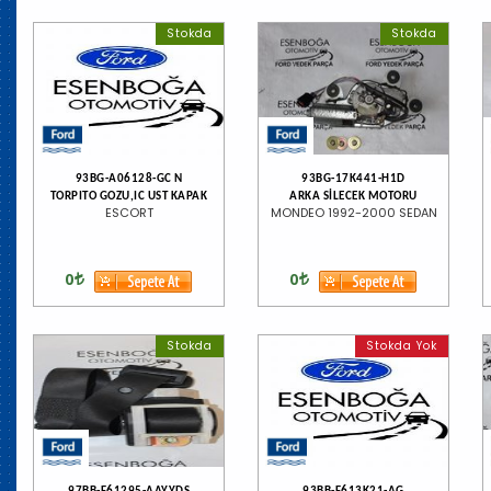
Stokda
Stokda
93BG-A06128-GC N
93BG-17K441-H1D
TORPITO GOZU,IC UST KAPAK
ARKA SİLECEK MOTORU
ESCORT
MONDEO 1992-2000 SEDAN
0
0
Stokda
Stokda Yok