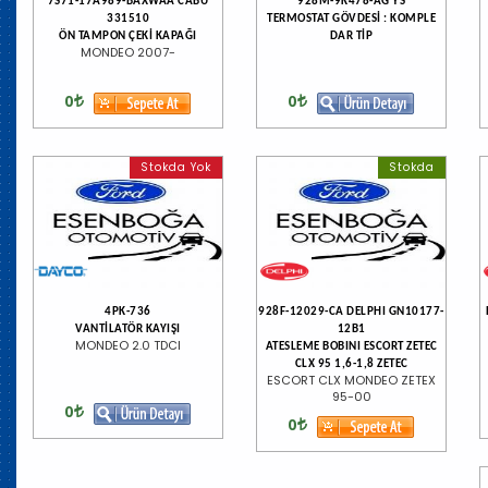
7S71-17A989-BAXWAA CABU
928M-9K478-AG YS
331510
TERMOSTAT GÖVDESİ : KOMPLE
ÖN TAMPON ÇEKİ KAPAĞI
DAR TİP
MONDEO 2007-
0
0
Stokda Yok
Stokda
4PK-736
928F-12029-CA DELPHI GN10177-
VANTİLATÖR KAYIŞI
12B1
MONDEO 2.0 TDCI
ATESLEME BOBINI ESCORT ZETEC
CLX 95 1,6-1,8 ZETEC
ESCORT CLX MONDEO ZETEX
95-00
0
0