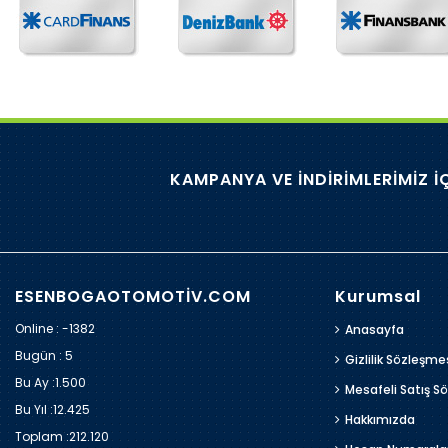
KAMPANYA VE İNDİRİMLERİMİZ İ
ESENBOGAOTOMOTİV.COM
Kurumsal
Online : -1382
Anasayfa
Bugün :
5
Gizlilik Sözleşme
Bu Ay :
1.500
Mesafeli Satış S
Bu Yıl :
12.425
Hakkımızda
Toplam :
212.120