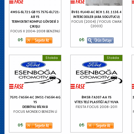
4M5G-6L721-GB YS 7S7G-6L721-
8V61-9L440-AC RCH 1.61.1136.4
AB YS
INTERCOOLER (ARA SOGUTUCU)
FOCUS (2004) / FOCUS CMAX
TERMOSTAT KOMPLE GÖVDESİ 3
(2003)
ÇIKIŞLI
FOCUS II 2004-2008 BENZİNLİ
0
0
Stokda
Stokda
7G91-7A564-AC 3M51-7A564-AG
8M5R-7A307-AA YS
YS
VİTES TELİ PLASTİĞİ ALT YUVA
FİESTA FOCUS 2008-2011
DEBRİYAJ BİLYASI
FOCUS MONDEO BENİZİN Lİ
0
0