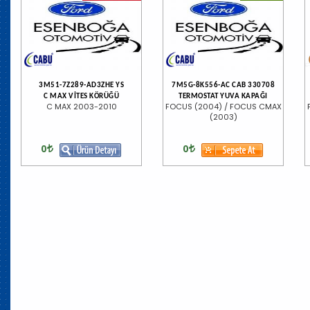
3M51-7Z289-AD3ZHE YS
7M5G-8K556-AC CAB 330708
C MAX VİTES KÖRÜĞÜ
TERMOSTAT YUVA KAPAĞI
C MAX 2003-2010
FOCUS (2004) / FOCUS CMAX
(2003)
0
0