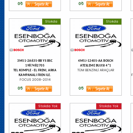
0
0
Stokda
Stokda
3M51-2A635-BB YS BSC
4M5J-12405-AA BOSCH
1987482705
ATESLEME BUJISI 4*1
TÜM BENZİNLİ ARAÇLAR
TEL KOMPLE - EL FRENI, ARKA
F
KAMPANALI FREN ILE.
FOCUS 2008-2014
0
0
Stokda Yok
Stokda Yok