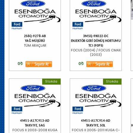
2S6Q-9278-AB
3M5Q-9K022-DC
YAĞ MÜŞÜRÜ
ENJEKTÖR GERİ DÖNÜŞ HORTUMU
TÜM ARAÇLAR
TCI (90PS)
FOCUS (2004) / FOCUS CMAX
(2003)
0
0
Stokda
Stokda
4M51-A17C913-AD
4M51-A17C914-AD
TAKVIYE, SAG
TAKVIYE, SOL
FOCUS II 2003-2008 KUGA
FOCUS II 2005-2011 KUGA C-