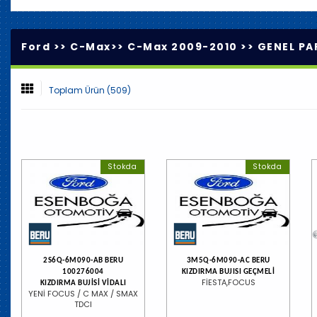
Ford >>
C-Max
>>
C-Max 2009-2010
>>
GENEL PA
Toplam Ürün (509)
Stokda
Stokda
2S6Q-6M090-AB BERU
3M5Q-6M090-AC BERU
100276004
KIZDIRMA BUJISI GEÇMELİ
FİESTA,FOCUS
KIZDIRMA BUJİSİ VİDALI
YENİ FOCUS / C MAX / SMAX
TDCI