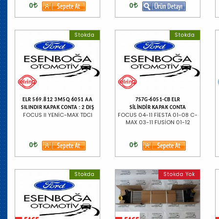
0
0
Stokda
Stokda
ELR 569.812 3M5Q 6051 AA
7S7G-6051-CB ELR
SILINDIR KAPAK CONTA : 2 DIŞ
SİLİNDİR KAPAK CONTA
FOCUS II YENİC-MAX TDCI
FOCUS 04-11 FİESTA 01-08 C-
MAX 03-11 FUSİON 01-12
0
0
Stokda
Stokda Yok