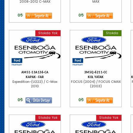
2008-2012 C-MAX
MAX
0
0
Stokda Yok
Stokda
AM51-13A136-CA
3M5Q-6211-CC
KAPAK - FAR
KOL YATAK
K
Expedition-(U222) / C-Max
FOCUS (2004) / FOCUS CMAX
2010
(2003)
0
0
Stokda Yok
Stokda Yok