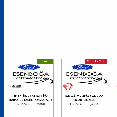
Stokda
Stokda Yok
3M5H-8B204-AB ECM 867
ELR 026.740 2S6Q-6L270-AA
RADYATÖR LASTİK TAKOZU ( ALT )
EKSANTRIK KEÇE
C-MAX 2003-2008
FIESTA FOCUS 1,6 TDCI