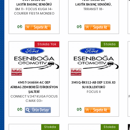
EV6T-1A180-DC
F2GT-1A180-DE
LASTİK BASINÇ SENSÖRÜ
LASTİK BASINÇ SENSÖRÜ,
BM 11- FOCUS KUGA 14-
TRRANSİT 18-
COURİER FİESTA MONDEO
0
0
Stokda Yok
Stokda
4M5T-14A664-AC OEP
3M5Q-8K512-AB OEP 1336.X3
AİRBAG ZEMBEREĞİ/DİREKSİYON
SU KOLLEKTORÜ
FOCUS II
ŞALTERİ
CONNECT V.347 KUGA FOCUS
C.MAX 03>
0
0
Stokda
Stokda