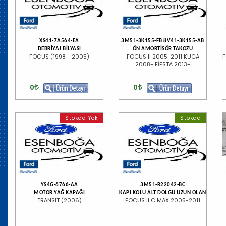
XS41-7A564-EA
3M51-3K155-FB 8V41-3K155-AB
DEBRİYAJ BİLYASI
ÖN AMORTİSÖR TAKOZU
FOCUS (1998 - 2005)
FOCUS II 2005-2011 KUGA
2008- FİESTA 2013-
0
0
Stokda Yok
Stokda
YS4G-6766-AA
3M51-R22042-BC
MOTOR YAĞ KAPAĞI
KAPI KOLU ALT DOLGU UZUN OLAN
TRANSIT (2006)
FOCUS II C MAX 2005-2011