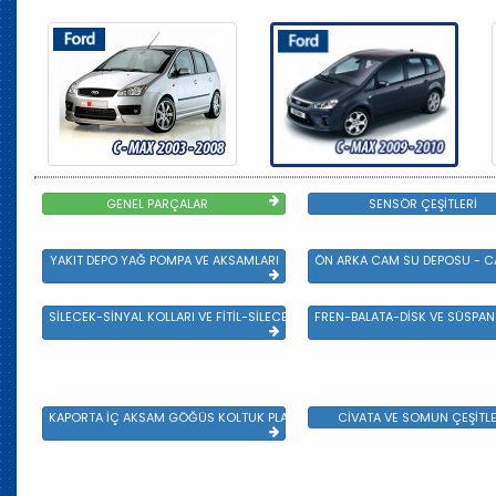
GENEL PARÇALAR
SENSÖR ÇEŞİTLERİ
YAKIT DEPO YAĞ POMPA VE AKSAMLARI
ÖN ARKA CAM SU DEPOSU - CA
SİLECEK-SİNYAL KOLLARI VE FİTİL-SİLECEK ÇEŞİTLERİ
FREN-BALATA-DİSK VE SÜSPA
KAPORTA İÇ AKSAM GÖĞÜS KOLTUK PLASTİK VE SAC AKSAM
CİVATA VE SOMUN ÇEŞİTLE