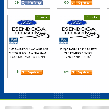
0
0
Stokda
Stokda
3M51-6F012-CJ BV61-6F012-CB
2S6Q-6A628-BA 1013.09 TWM
MOTOR TAKOZU 1.6 BENZ.04>11
YAĞ POMPASI CONTASI
FOCUS/C-MAX 1,6 BENZINLI
Yeni Focus (C346)
0
0