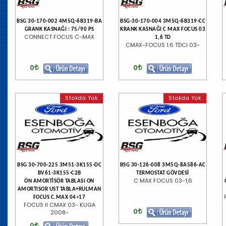
BSG 30-170-002 4M5Q-6B319-BA
BSG-30-170-004 3M5Q-6B319-CC
GRANK KASNAĞI : 75/90 PS
KRANK KASNAĞI C MAX FOCUS 03
CONNECT FOCUS C-MAX
1,6 TD
CMAX-FOCUS 1.6 TDCI 03-
0
0
Stokda Yok
Stokda Yok
BSG 30-700-225 3M51-3K155-DC
BSG 30-126-008 3M5Q-8A586-AC
BV61-3K155-C2B
TERMOSTAT GÖVDESİ
C MAX FOCUS 03-1,6
ÖN AMORTİSÖR TABLASI ON
AMORTISOR UST TABLA+RULMAN
FOCUS C.MAX 04>17
FOCUS II CMAX 03- KUGA
0
2008-
0