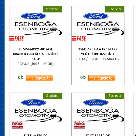
Stokda
Stokda
98MM-6B321-BC FASE
2S6Q-6737-AA FRC FT479
KRANK KASNAĞI 1.6 BENZİNLİ
YAĞ FİLİTRE TASI DİZEL
FİESTA / FOCUS -C MAX 02-
FOCUS
FOCUS (1998 - 2005)
0
0
Stokda
Stokda