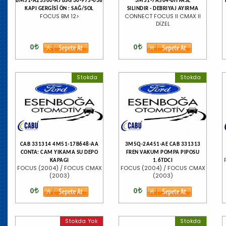
BM51-A23500-AJ BSG 30-975-038
3M51-7A564-BH FASE
KAPI GERGİSİ ÖN : SAĞ/SOL
SILINDIR - DEBRIYAJ AYIRMA
FOCUS BM 12>
CONNECT FOCUS II CMAX II
DİZEL
0
0
Stokda
Stokda
CAB 331314 4M51-17B648-AA
3M5Q-2A451-AE CAB 331313
CONTA: CAM YIKAMA SU DEPO
FREN VAKUM POMPA PIPOSU
KAPAGI
1.6TDCI
FOCUS (2004) / FOCUS CMAX
FOCUS (2004) / FOCUS CMAX
(2003)
(2003)
0
0
Stokda Yok
Stokda