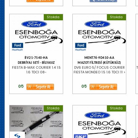
Stokda
Stokda
8V21-7540-HA
MENT76-9D410-AA
DEBRİYAJ SETİ - BİLYASIZ
MAZOT FİLTRESİ (KÜTÜKSÜZ)
FIESTA B-MAX COURIER 1.4 1.5
DV6 EURO 5/ FOCUS COURIER
1.6 TDCI 08-
FIESTA MONDEO 1.5 1.6 TDCI 11 >
0
0
Stokda
Stokda