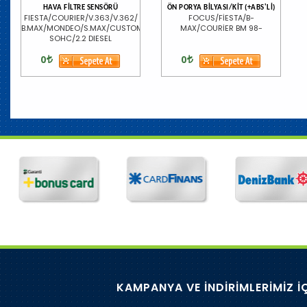
HAVA FİLTRE SENSÖRÜ
ÖN PORYA BİLYASI/KİT (+ABS'Lİ)
FIESTA/COURIER/V.363/V.362/
FOCUS/FİESTA/B-
B.MAX/MONDEO/S.MAX/CUSTOM/1.5/1.6
MAX/COURİER BM 98-
SOHC/2.2 DIESEL
0
0
KAMPANYA VE İNDİRİMLERİMİZ İ