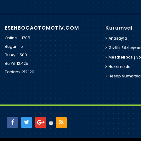
ESENBOGAOTOMOTİV.COM
Kurumsal
Online : -1705
Anasayfa
Bugün :
5
Gizlilik Sözleşme
Bu Ay :
1.500
Mesafeli Satış S
Bu Yıl :
12.425
Hakkımızda
Toplam :
212.120
Hesap Numarala