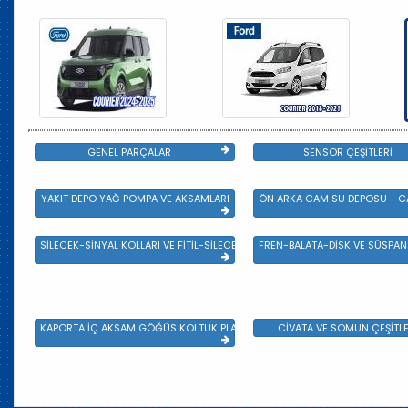
GENEL PARÇALAR
SENSÖR ÇEŞİTLERİ
YAKIT DEPO YAĞ POMPA VE AKSAMLARI
ÖN ARKA CAM SU DEPOSU - CA
SİLECEK-SİNYAL KOLLARI VE FİTİL-SİLECEK ÇEŞİTLERİ
FREN-BALATA-DİSK VE SÜSPA
KAPORTA İÇ AKSAM GÖĞÜS KOLTUK PLASTİK VE SAC AKSAM
CİVATA VE SOMUN ÇEŞİTLE