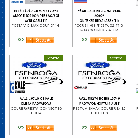
EY16-18080-CB SCH 317 394
98AB-1215-BB-AC SKF VKBC
AMORTISOR KOMPLE SAĞ/SOL
20009
AYNI GAZLI TİP
ÖN TEKER BİLYA (ABS+ 'Lİ)
FIESTA VI B-MAX COURIER 14-
FOCUS I >98 /FİESTA 02-17/B-
MAX/COURİER >14 -BM
0
0
Stokda
Stokda
AV11-19710-GB KALE
AV21-8B274-BC IBR 19749
KLİMA RADYATÖRÜ
RADYATOR HORTUMU ÜST
COURIER/FIESTA/CONNECT 1.6
FIESTA VI B-MAX COURIER 1.4 1.5
TDCI 14-
1.6 TDCI 08-
0
0