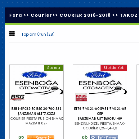
Ford >>
Courier
>>
COURİER 2016-2018
>>
TAKOZ 
Toplam Ürün (28)
Stokda
Stokda Yok
E3B1-6P082-BC BSG 30-700-331
ET76-7M121-AC-8V51-7M121-AE
ŞANZUMAN ALT TAKOZU
OEP
COURIER FIESTA FUSION B-MAX
ŞANZUMAN ÜST TAKOZU >09
MAZDA II 02-
BENZİNLI-DIZEL FİESTA/B-MAX-
COURİER 1,25-1,4-1,6
0
0