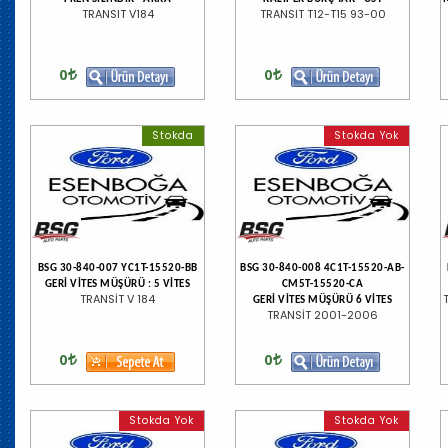
TRANSIT V184
TRANSIT T12-T15 93-00
0
0
Stokda
Stokda Yok
BSG 30-840-007 YC1T-15520-BB
BSG 30-840-008 4C1T-15520-AB-
GERİ VİTES MÜŞÜRÜ : 5 VİTES
CM5T-15520-CA
TRANSİT V 184
GERİ VİTES MÜŞÜRÜ 6 VİTES
TRANSİT 2001-2006
0
0
Stokda Yok
Stokda Yok