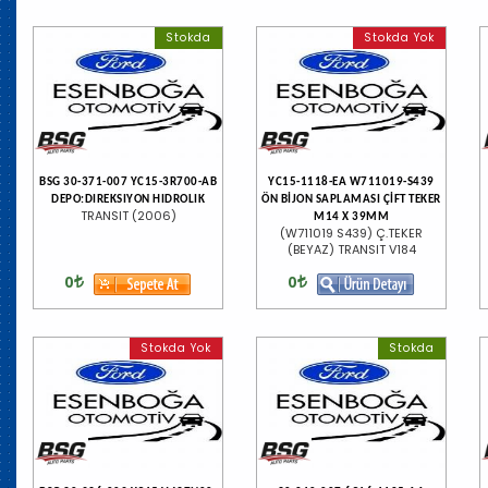
Stokda
Stokda Yok
BSG 30-371-007 YC15-3R700-AB
YC15-1118-EA W711019-S439
DEPO:DIREKSIYON HIDROLIK
ÖN BİJON SAPLAMASI ÇİFT TEKER
TRANSIT (2006)
M14 X 39MM
(W711019 S439) Ç.TEKER
(BEYAZ) TRANSIT V184
0
0
Stokda Yok
Stokda