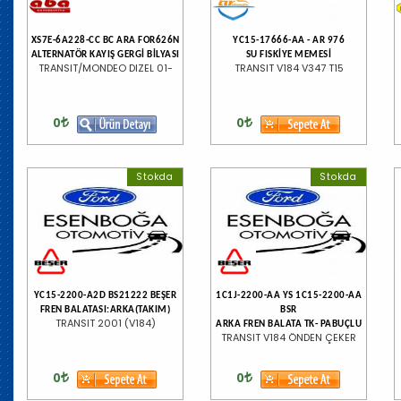
XS7E-6A228-CC BC ARA FOR626N
YC15-17666-AA - AR 976
ALTERNATÖR KAYIŞ GERGİ BİLYASI
SU FISKİYE MEMESİ
TRANSIT/MONDEO DIZEL 01-
TRANSIT V184 V347 T15
0
0
Stokda
Stokda
YC15-2200-A2D BS21222 BEŞER
1C1J-2200-AA YS 1C15-2200-AA
FREN BALATASI:ARKA(TAKIM)
BSR
TRANSIT 2001 (V184)
ARKA FREN BALATA TK- PABUÇLU
TRANSIT V184 ÖNDEN ÇEKER
0
0