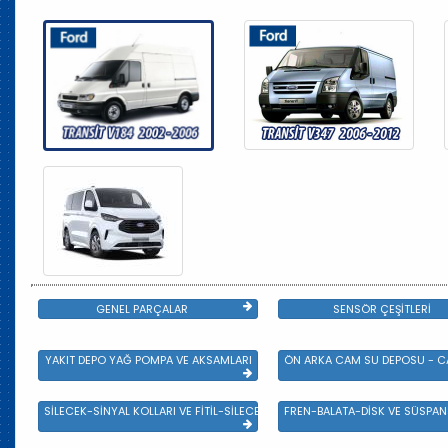
GENEL PARÇALAR
SENSÖR ÇEŞİTLERİ
YAKIT DEPO YAĞ POMPA VE AKSAMLARI
ÖN ARKA CAM SU DEPOSU - CA
SİLECEK-SİNYAL KOLLARI VE FİTİL-SİLECEK ÇEŞİTLERİ
FREN-BALATA-DİSK VE SÜSPA