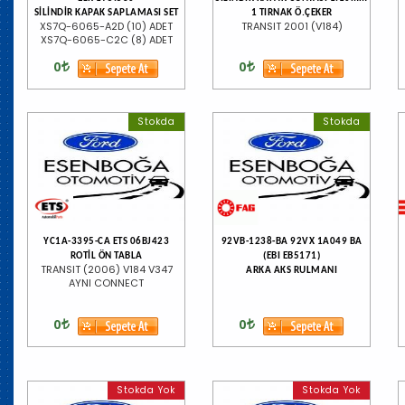
SİLİNDİR KAPAK SAPLAMASI SET
1 TIRNAK Ö.ÇEKER
XS7Q-6065-A2D (10) ADET
TRANSIT 2001 (V184)
XS7Q-6065-C2C (8) ADET
0
0
Stokda
Stokda
YC1A-3395-CA ETS 06BJ423
92VB-1238-BA 92VX 1A049 BA
ROTİL ÖN TABLA
(EBI EB5171)
TRANSIT (2006) V184 V347
ARKA AKS RULMANI
AYNI CONNECT
0
0
Stokda Yok
Stokda Yok