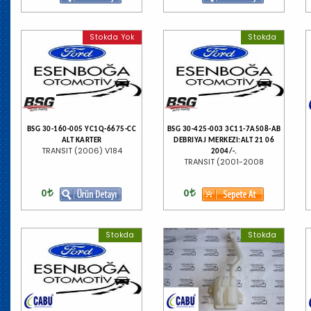
Stokda Yok
Stokda
BSG 30-160-005 YC1Q-6675-CC
BSG 30-425-003 3C11-7A508-AB
ALT KARTER
DEBRIYAJ MERKEZI:ALT 21 06
TRANSIT (2006) V184
2004/-.
TRANSIT (2001-2008
0
0
Stokda
Stokda