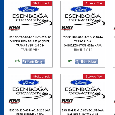
Stokda Yok
Stokda Yok
BSG 30-200-004-1C1J-2K021-AC
BSG 30-305-003+1C15-5310-JA
ÖN DİSK FREN BALATA (Ö ÇEKER)
YC15-5310-A
TRANSIT V184 2 4 01-
ÖN HELEZON YAYI - KISA KASA
TRANSIT V184
TRANSIT V184
0
0
Stokda Yok
Stokda Yok
BSG 30-220-009+YC15-2261-AA
BSG 30-251-010 92VB-2L526-AA
FREN SİLİNDİR - ARKA
KALİPER BURÇ TAK - ÜST