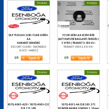
Stokda
Stokda
DLP TS10244-12B1 91AB-10884-
YC1W-4684-AA-ECEM-868
AA
ŞAFT KAPLİNİ BAGLANTI TAKOZU (
HARARET SENSÖRÜ
5 VITES ) TRANSIT V.184 01>
ESCORT CLX95- (MONDEO
TRANSIT V184 2.4 D 04-
12.97/- HARIC)
0
0
Stokda
Stokda
XS7Q-6065-A2D / XS7Q-6065-C2C
5S7Q-6051-AA ELR 265.371
ELR 175.580
SİLİNDİR KAPAK CONTASI 1.10mm