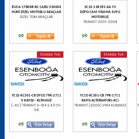
8U5A-17B068-BC CABU 330666
3C16-13K185-AA YS
HUNİ DİZEL MOTORLU ARAÇLAR
DEPO:CAM YIKAMA SUYU
DİZEL TÜM ARAÇLAR
MOTORSUZ
TRANSIT 2001-2008
0
0
Stokda Yok
Stokda Yok
YC1E-6C301-CB DYCO 7PK-2711
YC1E-6C301-CB 7PK-1711
V KAYIŞI - KLİMASIZ
KAYIS:ALTERNATOR(-AC)
(-AC) TRANSIT V-184 2.4 D 01-
TRANSIT (2006) V184 KLİMASIZ
T
06
0
0