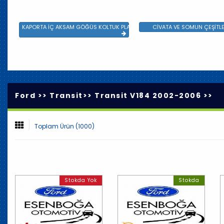
KAPORTA İÇ AKSAM GÖĞÜS KOLTUK PLASTİK VE SAC AKSAM
CİVATA VE SOMUN ÇEŞİTLE
Ford >>
Transit
>>
Transit V184 2002-2006
>>
Toplam Ürün (1000)
Stokda Yok
Stokda