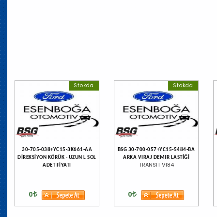
Stokda
Stokda
30-705-038+YC15-3K661-AA
BSG 30-700-057+YC15-5484-BA
DİREKSİYON KÖRÜK - UZUN L SOL
ARKA VIRAJ DEMIR LASTİĞİ
TRANSIT V184
ADET FİYATI
0
0