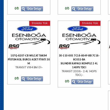
0
0
Stokda Yok
Stokda Yok
1S7Q-6207-CB WILCAT TAKIM
30-110-005 7C16-6049-BB 7C16-
PİSTON KOL BURCU ADET FİYATI 30
6C032-BA
M
SILINDIR KAPAGI KOMPLE 2 4L
TRANSIT V184 BM 01-
140PS TDCI
TRANSİT 2006- 2.4L 140PS
TDCI,-
0
0