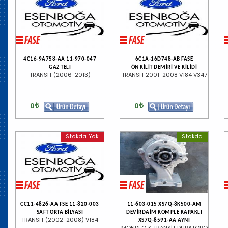
4C16-9A758-AA 11-970-047
6C1A-16D748-AB FASE
GAZ TELI
ÖN KİLİT DEMİRİ VE KİLİDİ
TRANSIT (2006-2013)
TRANSIT 2001-2008 V184 V347
0
0
Stokda Yok
Stokda
CC11-4826-AA FSE 11-820-003
11-603-015 XS7Q-8K500-AM
SAFT ORTA BİLYASI
DEVİRDAİM KOMPLE KAPAKLI
TRANSIT (2002-2008) V184
XS7Q-8591-AA AYNI
MONDEO & TRANSİT DURATORQ