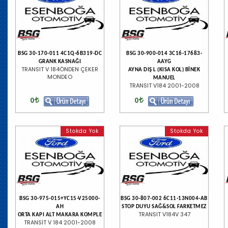
BSG 30-170-011 4C1Q-6B319-DC
BSG 30-900-014 3C16-17683-
GRANK KASNAĞI
AAYG
TRANSIT V 184ÖNDEN ÇEKER
AYNA DIŞ L (KISA KOL) BİNEK
MONDEO
MANUEL
TRANSIT V184 2001-2008
0
0
Stokda Yok
Stokda Yok
BSG 30-975-015+YC15-V25000-
BSG 30-807-002 6C11-13N004-AB
AH
STOP DUYU SAĞ&SOL FARKETMEZ
TRANSIT V184V 347
ORTA KAPI ALT MAKARA KOMPLE
TRANSİT V 184 2001-2008