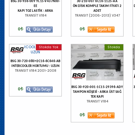
BSG 30-936-009 YC15-V437N00-
30-210-007 6C16-1125-AA
EE
ÖN DİSK KOMPLE TAKIM FİYATI 2
KAPI TOZ LASTİK : ARKA
ADET
TRANSİT V184
TRANSIT (2006-2013) V347
0
0
Stokda Yok
Stokda
BSG 30-720-080+2C16-6C646-AB
INTERCOOLER HORTUMU : UZUN
TRANSIT V184 2001-2008
BSG 30-920-001-1C15-29396-ADY
0
TAMPON KÖŞESİ - ARKA ÜST SAĞ
TEK KAPI
TRANSIT V184
0