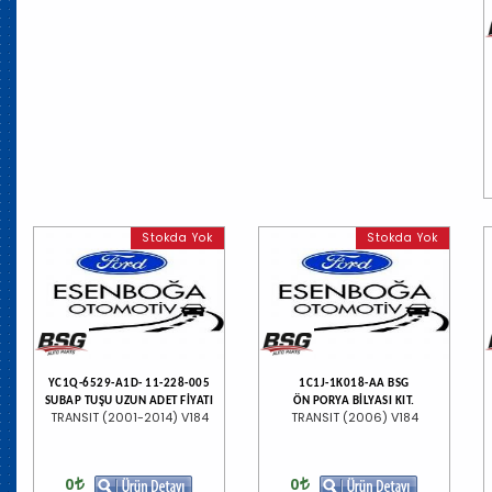
Stokda Yok
Stokda Yok
YC1Q-6529-A1D- 11-228-005
1C1J-1K018-AA BSG
SUBAP TUŞU UZUN ADET FİYATI
ÖN PORYA BİLYASI KIT.
TRANSIT (2001-2014) V184
TRANSIT (2006) V184
0
0