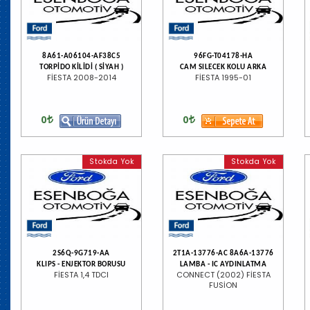
8A61-A06104-AF38C5
96FG-T04178-HA
TORPİDO KİLİDİ ( SİYAH )
CAM SILECEK KOLU ARKA
FİESTA 2008-2014
FİESTA 1995-01
0
0
Stokda Yok
Stokda Yok
2S6Q-9G719-AA
2T1A-13776-AC 8A6A-13776
KLIPS - ENJEKTOR BORUSU
LAMBA - IC AYDINLATMA
FİESTA 1,4 TDCI
CONNECT (2002) FİESTA
FUSİON