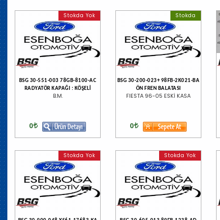
Stokda Yok
Stokda
BSG 30-551-003 78GB-8100-AC
BSG 30-200-023+ 98FB-2K021-BA
RADYATÖR KAPAĞI : KÖŞELİ
ÖN FREN BALATASI
B.M.
FIESTA 96-05 ESKİ KASA
0
0
Stokda Yok
Stokda Yok