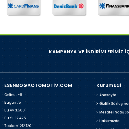
KAMPANYA VE İNDİRİMLERİMİZ İ
ESENBOGAOTOMOTİV.COM
Kurumsal
Online : -8
Anasayfa
Bugün :
5
Gizlilik Sözleşme
Bu Ay :
1.500
Mesafeli Satış S
Bu Yıl :
12.425
Hakkımızda
Toplam :
212.120