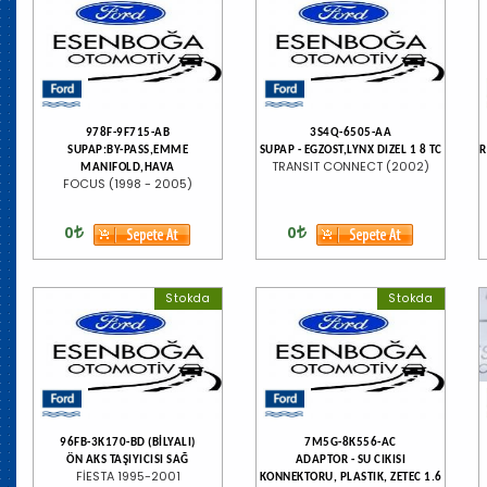
978F-9F715-AB
3S4Q-6505-AA
SUPAP:BY-PASS,EMME
SUPAP - EGZOST,LYNX DIZEL 1 8 TC
R
TRANSIT CONNECT (2002)
MANIFOLD,HAVA
FOCUS (1998 - 2005)
0
0
Stokda
Stokda
96FB-3K170-BD (BİLYALI)
7M5G-8K556-AC
ÖN AKS TAŞIYICISI SAĞ
ADAPTOR - SU CIKISI
FİESTA 1995-2001
KONNEKTORU, PLASTIK, ZETEC 1.6