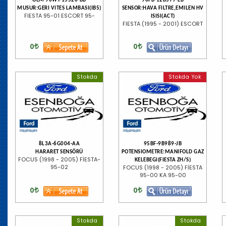
OEM 96WT-15520-BB
96FB-12B579-EB
MUSUR:GERI VITES LAMBASI(IB5)
SENSOR:HAVA FILTRE,EMILEN HV
FIESTA 95-01 ESCORT 95-
ISISI(ACT)
FIESTA (1995 - 2001) ESCORT
0
0
Stokda
Stokda Yok
8L3A-6G004-AA
95BF-9B989-JB
HARARET SENSÖRÜ
POTENSIOMETRE:MANIFOLD GAZ
FOCUS (1998 - 2005) FİESTA-
KELEBEGI(FIESTA ZH/S)
95-02
FOCUS (1998 - 2005) FİESTA
95-00 KA 95-00
0
0
Stokda
Stokda