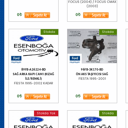
FOCUS (2004) / FOCUS CMAX
(2003)
0
0
Stokda
Stokda
89FB-A26224-BD
96FB-3K170-BD
SAĞ ARKA KAPI CAMI (KIZAĞ
ÖN AKS TAŞIYICISI SAĞ
FİESTA 1995-2001
İLE/RENKLİ)
FİESTA 1995-2002 KADAR
0
0
Stokda Yok
Stokda