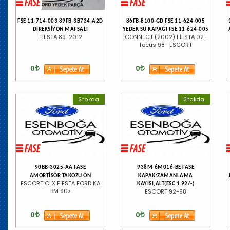
FSE 11-714-003 89FB-3B734-A2D
86FB-8100-GD FSE 11-624-005
DİREKSİYON MAFSALI
YEDEK SU KAPAĞI FSE 11-624-005
FİESTA 89-2012
CONNECT (2002) FİESTA 02-
focus 98- ESCORT
0
0
Stokda
Stokda
90BB-3025-AA FASE
938M-6M016-BE FASE
AMORTİSÖR TAKOZU ÖN
KAPAK:ZAMANLAMA
ESCORT CLX FIESTA FORD KA
KAYISI,ALT(ESC 1 92/-)
BM 90>
ESCORT 92-98
0
0