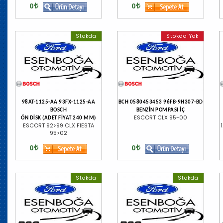
0
0
Stokda
Stokda Yok
98AT-1125-AA 93FX-1125-AA
BCH 0580453453 96FB-9H307-BD
BOSCH
BENZİN POMPASI İÇ
ESCORT CLX 95-00
ÖN DİSK (ADET FİYAT 240 MM)
ESCORT 92>99 CLX FIESTA
95>02
0
0
Stokda
Stokda