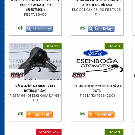
BSG 30-900-048 XS61-17683-KA
BSG 30-605-013 89FB-1238-AD
DIŞ DİKİZ AYNASI - SOL
ARKA TEKER BİLYASI
ESCORT CLX 95-00 FİESTA 95-
(ELEKTRIKLI)
00
FIESTA 96-00
0
0
Stokda
Stokda
96FX-3289-AA KRAFTVOLL
BSG 30-310-012 94FB-3B376-AA
ROTBAŞI R SAĞ
ROTİL
FIESTA 96-01 ESKİ KASA KA-95-
FIESTA/KA 1996-2001
00
0
0
Stokda Yok
Stokda