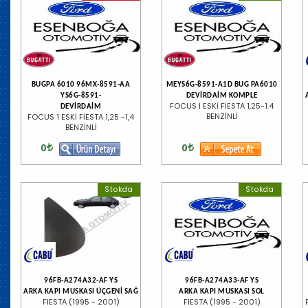
BUGPA 6010 96MX-8591-AA
MEYS6G-8591-A1D BUG PA6010
YS6G-8591-
DEVİRDAİM KOMPLE
FOCUS I ESKİ FİESTA 1,25-1.4
DEVİRDAİM
BENZİNLİ
FOCUS 1 ESKİ FİESTA 1,25 -1,4
BENZİNLİ
0
0
Stokda
Stokda
96FB-A274A32-AF YS
96FB-A274A33-AF YS
ARKA KAPI MUSKASI ÜÇGENİ SAĞ
ARKA KAPI MUSKASI SOL
FIESTA (1995 - 2001)
FIESTA (1995 - 2001)