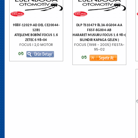
988F-12029-AD DEL CE20044-
DLP TS10479 8L3A-6G004-AA
12B1
F65F-6G004-AB
ATEŞLEME BOBİNİ FOCUS 1.6
HARARET MUSURU FOCUS 1.6 98>(
ZETEC-S 98>04
SILINDIR KAPAGA GELEN )
FOCUS I 2,0 MOTOR
FOCUS (1998 - 2005) FİESTA-
95-02
0
0