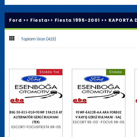
Ford >>
Fiesta
>>
Fiesta 1995-2001
>>
KAPORTA D
Toplam Ürün (423)
Stokda Yok
Stokda
BSG 30-615-016+95WF 19A216 AT
95WF-6A228-AA ARA FOR602
ALTERNATÖR GERGİ RULMANI
V KAYIŞ GERGİ RULMANI - SAÇ
ESCORT 95-00 -FOCUS 98-05
(TEK)
ESCORT-FOCUSFİESTA 98-05