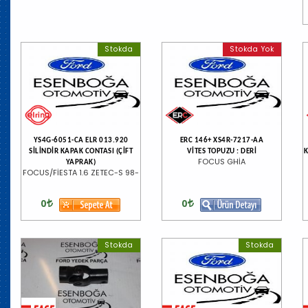
Stokda
Stokda Yok
YS4G-6051-CA ELR 013.920
ERC 146+ XS4R-7217-AA
SİLİNDİR KAPAK CONTASI (ÇİFT
VİTES TOPUZU : DERİ
K
FOCUS GHİA
YAPRAK)
FOCUS/FİESTA 1.6 ZETEC-S 98-
0
0
Stokda
Stokda