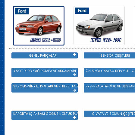
GENEL PARÇALAR
SENSÖR ÇEŞİTLERİ
YAKIT DEPO YAĞ POMPA VE AKSAMLARI
ÖN ARKA CAM SU DEPOSU - CA
SİLECEK-SİNYAL KOLLARI VE FİTİL-SİLECEK ÇEŞİTLERİ
FREN-BALATA-DİSK VE SÜSPA
KAPORTA İÇ AKSAM GÖĞÜS KOLTUK PLASTİK VE SAC AKSAM
CİVATA VE SOMUN ÇEŞİTLE