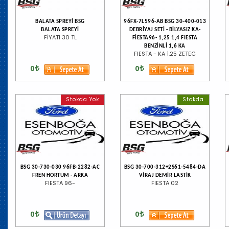
BALATA SPREYİ BSG
96FX-7L596-AB BSG 30-400-013
BALATA SPREYİ
DEBRİYAJ SETİ - BİLYASIZ KA-
FİYATI 30 TL
FİESTA96- 1,25 1,4 FIESTA
BENZİNLİ 1,6 KA
FIESTA - KA 1.25 ZETEC
0
0
Stokda Yok
Stokda
BSG 30-730-030 96FB-2282-AC
BSG 30-700-312+2S61-5484-DA
FREN HORTUM - ARKA
VİRAJ DEMİR LASTİK
FIESTA 96-
FIESTA 02
0
0