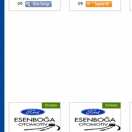
0
0
Stokda
Stokda