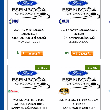
7S71-F17K922-BAXWAA
7S71-17A989-BAXWAA CABU
CABU331522
331510
ARKA TAMPON ÇEKİ KAPAĞI
ÖN TAMPON ÇEKİ KAPAĞI
MONDEO - 2007
MONDEO 2007-
0
0
Stokda
Stokda
WSS-M2C936-1LT. / FORD
CM32106 6G91-6P082-AD 7G91-
CASTROL Transmax DUAL
6P082-AA
SANZIMAN YAĞI POWERSHIFT
ŞANZUMAN TAKOZU ALT /