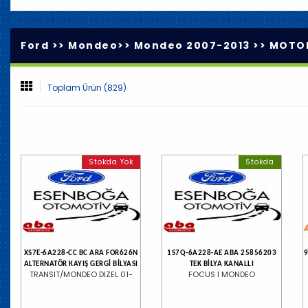
Ford >>
Mondeo
>>
Mondeo 2007-2013
>>
MOTOR
Toplam Ürün (829)
Stokda Yok
Stokda
XS7E-6A228-CC BC ARA FOR626N
1S7Q-6A228-AE ABA 25856203
9
ALTERNATÖR KAYIŞ GERGİ BİLYASI
TEK BİLYA KANALLI
TRANSIT/MONDEO DIZEL 01-
FOCUS I MONDEO