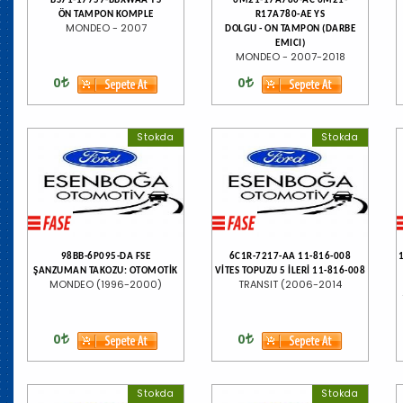
BS71-17757-BBXWAA YS
6M21-17A780-AC 6M21-
ÖN TAMPON KOMPLE
R17A780-AE YS
MONDEO - 2007
DOLGU - ON TAMPON (DARBE
EMICI)
MONDEO - 2007-2018
0
0
Stokda
Stokda
98BB-6P095-DA FSE
6C1R-7217-AA 11-816-008
ŞANZUMAN TAKOZU: OTOMOTİK
VİTES TOPUZU 5 İLERİ 11-816-008
MONDEO (1996-2000)
TRANSIT (2006-2014
0
0
Stokda
Stokda