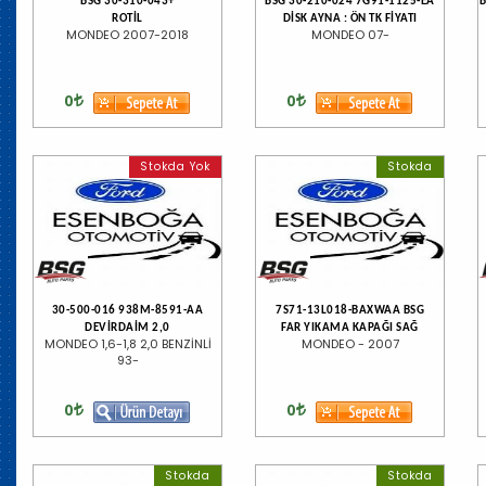
BSG 30-310-043+
BSG 30-210-024 7G91-1125-EA
ROTİL
DİSK AYNA : ÖN TK FİYATI
MONDEO 2007-2018
MONDEO 07-
0
0
Stokda Yok
Stokda
30-500-016 938M-8591-AA
7S71-13L018-BAXWAA BSG
DEVİRDAİM 2,0
FAR YIKAMA KAPAĞI SAĞ
MONDEO 1,6-1,8 2,0 BENZİNLİ
MONDEO - 2007
93-
0
0
Stokda
Stokda