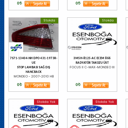
0
0
Stokda
Stokda
7S71-13404-NH DPO 431-1973R-
3M5H-8125-AC ECEM 866
UE
RADYATÖR TAKOZU ÜST
FOCUS II C-MAX-MONDEO III
STOP LAMBASI SAĞ DIŞ
HANCBACK
MONDEO - 2007-2010 HB
0
0
Stokda Yok
Stokda Yok