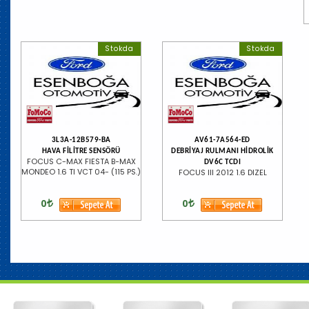
Stokda
Stokda
3L3A-12B579-BA
AV61-7A564-ED
HAVA FİLİTRE SENSÖRÜ
DEBRİYAJ RULMANI HİDROLİK
FOCUS C-MAX FIESTA B-MAX
DV6C TCDI
MONDEO 1.6 TI VCT 04- (115 PS.)
FOCUS III 2012 1.6 DIZEL
0
0