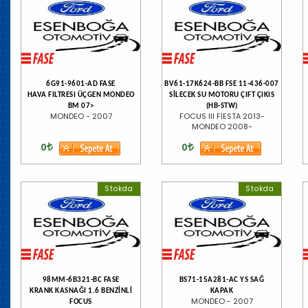
6G91-9601-AD FASE
BV61-17K624-BB FSE 11-436-007
HAVA FILTRESI ÜÇGEN MONDEO
SİLECEK SU MOTORU ÇIFT ÇIKIS
BM 07>
(HB-STW)
MONDEO - 2007
FOCUS III FİESTA 2013-
MONDEO 2008-
0
0
Stokda
Stokda
98MM-6B321-BC FASE
BS71-15A281-AC YS SAĞ
KRANK KASNAĞI 1.6 BENZİNLİ
KAPAK
MONDEO - 2007
FOCUS