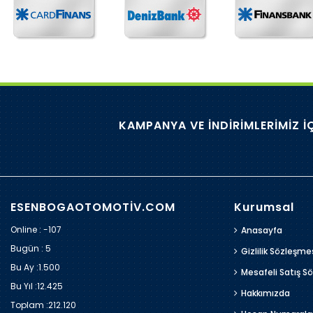
KAMPANYA VE İNDİRİMLERİMİZ İ
ESENBOGAOTOMOTİV.COM
Kurumsal
Online : -107
Anasayfa
Bugün :
5
Gizlilik Sözleşme
Bu Ay :
1.500
Mesafeli Satış S
Bu Yıl :
12.425
Hakkımızda
Toplam :
212.120