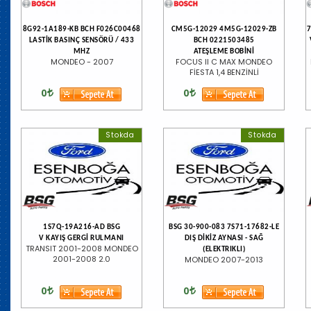
8G92-1A189-KB BCH F026C00468
CM5G-12029 4M5G-12029-ZB
LASTİK BASINÇ SENSÖRÜ / 433
BCH 0221503485
MHZ
ATEŞLEME BOBİNİ
MONDEO - 2007
FOCUS II C MAX MONDEO
FİESTA 1,4 BENZİNLİ
0
0
Stokda
Stokda
1S7Q-19A216-AD BSG
BSG 30-900-083 7S71-17682-LE
V KAYIŞ GERGİ RULMANI
DIŞ DİKİZ AYNASI - SAĞ
TRANSIT 2001-2008 MONDEO
(ELEKTRIKLI)
2001-2008 2.0
MONDEO 2007-2013
0
0