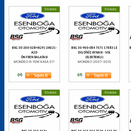
Stokda
Stokda
BSG 30-200-028+6G91-2K021-
BSG 30-900-084 7S71 17683 LE
A2D
DIŞ DİKİZ AYNASI - SOL
ÖN FREN BALATASI
(ELEKTRIKLI)
MONDEO III YENİ KASA 07-
MONDEO 2007-2013
0
0
Stokda
Stokda