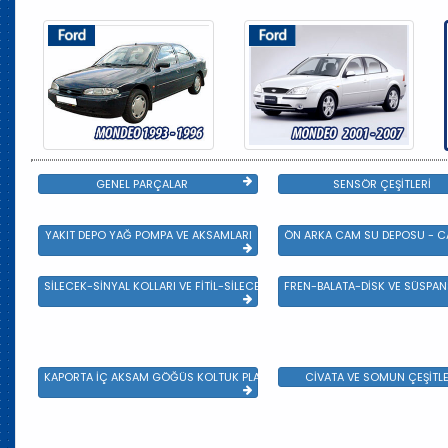
GENEL PARÇALAR
SENSÖR ÇEŞİTLERİ
YAKIT DEPO YAĞ POMPA VE AKSAMLARI
ÖN ARKA CAM SU DEPOSU - CA
SİLECEK-SİNYAL KOLLARI VE FİTİL-SİLECEK ÇEŞİTLERİ
FREN-BALATA-DİSK VE SÜSPA
KAPORTA İÇ AKSAM GÖĞÜS KOLTUK PLASTİK VE SAC AKSAM
CİVATA VE SOMUN ÇEŞİTLE