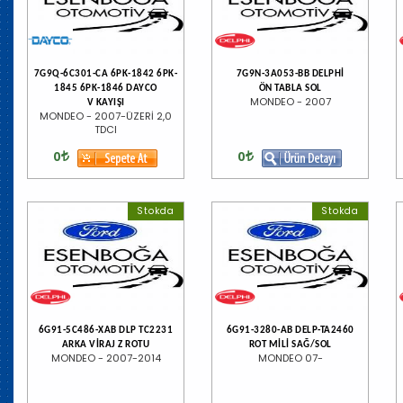
7G9Q-6C301-CA 6PK-1842 6PK-
7G9N-3A053-BB DELPHİ
1845 6PK-1846 DAYCO
ÖN TABLA SOL
MONDEO - 2007
V KAYIŞI
MONDEO - 2007-ÜZERİ 2,0
TDCI
0
0
Stokda
Stokda
6G91-5C486-XAB DLP TC2231
6G91-3280-AB DELP-TA2460
ARKA VİRAJ Z ROTU
ROT MİLİ SAĞ/SOL
MONDEO - 2007-2014
MONDEO 07-