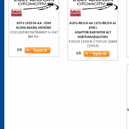
6F93-19D594-AA - FOM
6G9G-8K556-AA 1S7G-8K556-AJ
KLİMA BASINÇ MÜSÜRÜ
(FMC)
FOCUS/FIESTA/TRANSIT V-347
ADAPTOR:RADYATOR ALT
BM 02-
HORTUMU(DAGITIM)
FOCUS (2004) / FOCUS CMAX
(2003)
0
0
S