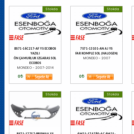
Stokda
Stokda
BS71-16C217-AF YS ECOBOS
7S71-13101-AN AJ YS
YAZILI
FAR KOMPLE SOL (HALOGEN)
MONDEO - 2007
ÖN ÇAMURLUK IZGARAS SOL
ECOBOS
MONDEO - 2007-2014
0
0
Stokda
Stokda