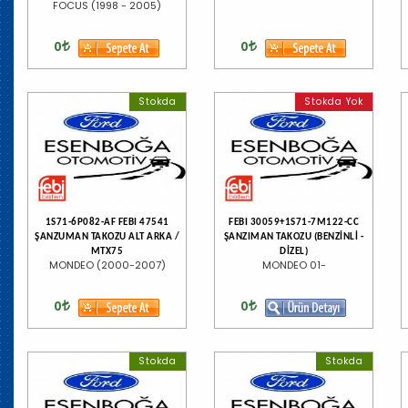
FOCUS (1998 - 2005)
0
0
Stokda
Stokda Yok
1S71-6P082-AF FEBI 47541
FEBI 30059+1S71-7M122-CC
ŞANZUMAN TAKOZU ALT ARKA /
ŞANZIMAN TAKOZU (BENZİNLİ -
MTX75
DİZEL)
MONDEO (2000-2007)
MONDEO 01-
0
0
Stokda
Stokda