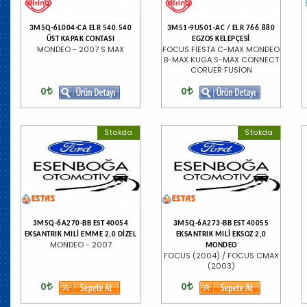
3M5Q-6L004-CA ELR 540.540
3M51-9U501-AC / ELR 766.880
ÜST KAPAK CONTASI
EGZOS KELEPÇESİ
MONDEO - 2007 S MAX
FOCUS FİESTA C-MAX MONDEO
B-MAX KUGA S-MAX CONNECT
CORUER FUSİON
0
0
Stokda
Stokda
3M5Q-6A270-BB EST 40054
3M5Q-6A273-BB EST 40055
EKSANTRIK MILİ EMME 2,0 DİZEL
EKSANTRIK MILİ EKSOZ 2,0
MONDEO - 2007
MONDEO
FOCUS (2004) / FOCUS CMAX
(2003)
0
0